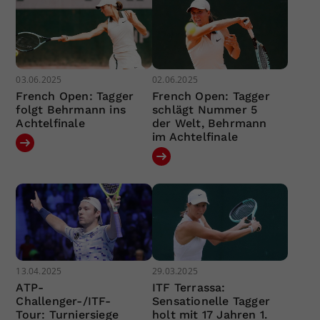
03.06.2025
02.06.2025
French Open: Tagger
French Open: Tagger
folgt Behrmann ins
schlägt Nummer 5
Achtelfinale
der Welt, Behrmann
im Achtelfinale
13.04.2025
29.03.2025
ATP-
ITF Terrassa:
Challenger-/ITF-
Sensationelle Tagger
Tour: Turniersiege
holt mit 17 Jahren 1.