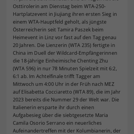
Osttirolerin am Dienstag beim WTA-250-
Dieser Wert speichert Ihre Consent-
Hartplatzevent in Jiujiang ihren ersten Sieg in
Einstellungen. Unter anderem eine
zufällig generierte ID, für die
einem WTA-Hauptfeld geholt, als jüngste
Zweck
historische Speicherung Ihrer
Österreicherin seit Tamira Paszek beim
vorgenommen Einstellungen, falls der
Heimevent in Linz vor fast auf den Tag genau
Webseiten-Betreiber dies eingestellt
20 Jahren. Die Lienzerin (WTA 235) fertigte in
hat.
China im Duell der Wildcard-Empfängerinnen
die 18-jährige Einheimische Chenting Zhu
(WTA 596) in nur 78 Minuten Spielzeit mit 6:2,
6:1 ab. Im Achtelfinale trifft Tagger am
Mittwoch um 4:00 Uhr in der Früh nach MEZ
auf Elisabetta Cocciaretto (WTA 89), die im Jahr
2023 bereits die Nummer 29 der Welt war. Die
Italienerin ersparte ihr durch einen
Aufgabesieg über die siebtgesetzte Maria
Camila Osorio Serrano ein neuerliches
Aufeinandertreffen mit der Kolumbianerin, der