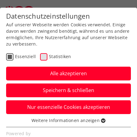
Zurück zur Newsübersicht
Datenschutzeinstellungen
Auf unserer Webseite werden Cookies verwendet. Einige
davon werden zwingend benötigt, während es uns andere
ermöglichen, Ihre Nutzererfahrung auf unserer Webseite
zu verbessern.
WTA
Turniere
Essenziell
Statistiken
Premierenerfolg: Tagger
feiert in Jiujiang 1. WTA-
Alle akzeptieren
Hauptbewerbssieg
Speichern & schließen
Mit einem Alter von erst 17 Jahren ist die
Nur essenzielle Cookies akzeptieren
ÖTV-Hoffnung die jüngste Österreicherin
seit 2005, der dies gelingt.
Weitere Informationen anzeigen
Essenziell
Verfasst von: Manuel Wachta, 28.10.2025
Essenzielle Cookies werden für grundlegende
Powered by