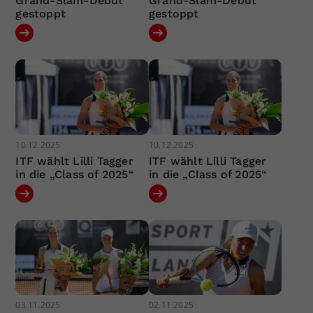
Grand-Slam-Debüt
Grand-Slam-Debüt
gestoppt
gestoppt
10.12.2025
10.12.2025
ITF wählt Lilli Tagger
ITF wählt Lilli Tagger
in die „Class of 2025“
in die „Class of 2025“
03.11.2025
02.11.2025