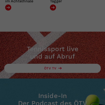
im Achtelfinale
Tagger
Tennissport live
und auf Abruf
ÖTV TV
Inside-In
Der Podcast des ÖTV