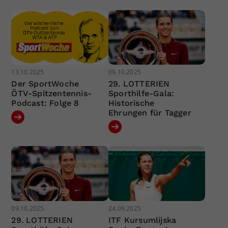
13.10.2025
09.10.2025
Der SportWoche
29. LOTTERIEN
ÖTV-Spitzentennis-
Sporthilfe-Gala:
Podcast: Folge 8
Historische
Ehrungen für Tagger
09.10.2025
24.09.2025
29. LOTTERIEN
ITF Kursumlijska