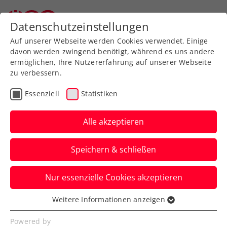
Zurück zur Newsübersicht
Datenschutzeinstellungen
Auf unserer Webseite werden Cookies verwendet. Einige
davon werden zwingend benötigt, während es uns andere
ermöglichen, Ihre Nutzererfahrung auf unserer Webseite
zu verbessern.
Turniere
ITF
Essenziell
Statistiken
Rot-weiß-rotes
Traumfinale bei den
Alle akzeptieren
LADIES OPEN Amstetten
Speichern & schließen
live auf ORF 1
Nur essenzielle Cookies akzeptieren
Lilli Tagger und Sinja Kraus machen sich
beim ITF-W75-Heimturnier gegeneinander
Weitere Informationen anzeigen
Essenziell
den Sieg aus.
Essenzielle Cookies werden für grundlegende
Powered by