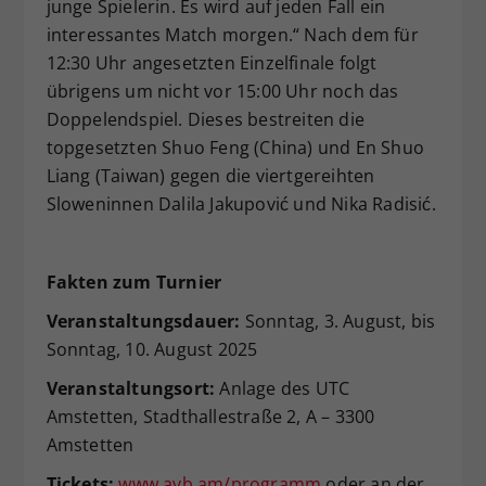
junge Spielerin. Es wird auf jeden Fall ein
interessantes Match morgen.“ Nach dem für
12:30 Uhr angesetzten Einzelfinale folgt
übrigens um nicht vor 15:00 Uhr noch das
Doppelendspiel. Dieses bestreiten die
topgesetzten Shuo Feng (China) und En Shuo
Liang (Taiwan) gegen die viertgereihten
Sloweninnen Dalila Jakupović und Nika Radisić.
Fakten zum Turnier
Veranstaltungsdauer:
Sonntag, 3. August, bis
Sonntag, 10. August 2025
Veranstaltungsort
:
Anlage des UTC
Amstetten, Stadthallestraße 2, A – 3300
Amstetten
Tickets:
www.avb.am/programm
oder an der