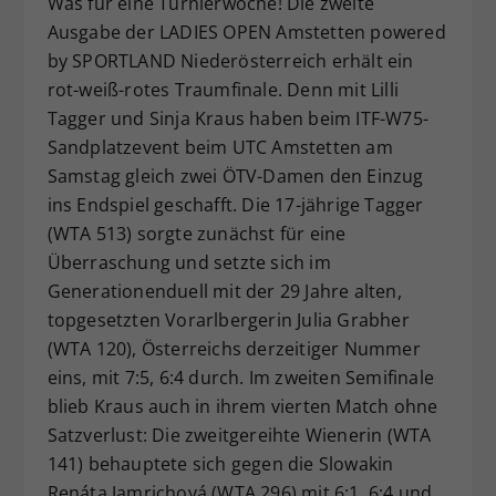
Was für eine Turnierwoche! Die zweite
Dieser Wert speichert Ihre Consent-
Ausgabe der LADIES OPEN Amstetten powered
Einstellungen. Unter anderem eine
by SPORTLAND Niederösterreich erhält ein
zufällig generierte ID, für die
rot-weiß-rotes Traumfinale. Denn mit Lilli
Zweck
historische Speicherung Ihrer
Tagger und Sinja Kraus haben beim ITF-W75-
vorgenommen Einstellungen, falls der
Sandplatzevent beim UTC Amstetten am
Webseiten-Betreiber dies eingestellt
hat.
Samstag gleich zwei ÖTV-Damen den Einzug
ins Endspiel geschafft. Die 17-jährige Tagger
(WTA 513) sorgte zunächst für eine
Überraschung und setzte sich im
Generationenduell mit der 29 Jahre alten,
topgesetzten Vorarlbergerin Julia Grabher
(WTA 120), Österreichs derzeitiger Nummer
eins, mit 7:5, 6:4 durch. Im zweiten Semifinale
blieb Kraus auch in ihrem vierten Match ohne
Satzverlust: Die zweitgereihte Wienerin (WTA
141) behauptete sich gegen die Slowakin
Renáta Jamrichová (WTA 296) mit 6:1, 6:4 und