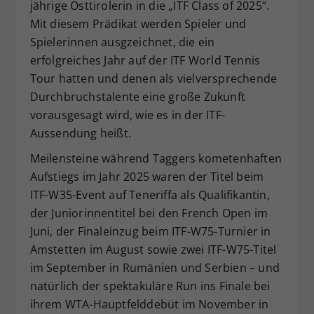
jährige Osttirolerin in die „ITF Class of 2025“.
Dieser Wert speichert Ihre Consent-
Mit diesem Prädikat werden Spieler und
Einstellungen. Unter anderem eine
Spielerinnen ausgzeichnet, die ein
zufällig generierte ID, für die
erfolgreiches Jahr auf der ITF World Tennis
Zweck
historische Speicherung Ihrer
Tour hatten und denen als vielversprechende
vorgenommen Einstellungen, falls der
Webseiten-Betreiber dies eingestellt
Durchbruchstalente eine große Zukunft
hat.
vorausgesagt wird, wie es in der ITF-
Aussendung heißt.
Meilensteine während Taggers kometenhaften
Aufstiegs im Jahr 2025 waren der Titel beim
ITF-W35-Event auf Teneriffa als Qualifikantin,
der Juniorinnentitel bei den French Open im
Juni, der Finaleinzug beim ITF-W75-Turnier in
Amstetten im August sowie zwei ITF-W75-Titel
im September in Rumänien und Serbien – und
natürlich der spektakuläre Run ins Finale bei
ihrem WTA-Hauptfelddebüt im November in