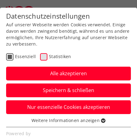
Zurück zur Newsübersicht
Datenschutzeinstellungen
Auf unserer Webseite werden Cookies verwendet. Einige
davon werden zwingend benötigt, während es uns andere
ermöglichen, Ihre Nutzererfahrung auf unserer Webseite
zu verbessern.
WTA
ITF
Essenziell
Statistiken
ITF wählt Lilli Tagger in
die „Class of 2025“
Alle akzeptieren
Die ITF zeichnet damit Talente aus, denen
Speichern & schließen
große Erfolge prognostiziert werden.
Nur essenzielle Cookies akzeptieren
Verfasst von: Redaktion, 10.12.2025
Weitere Informationen anzeigen
Essenziell
Essenzielle Cookies werden für grundlegende
Powered by