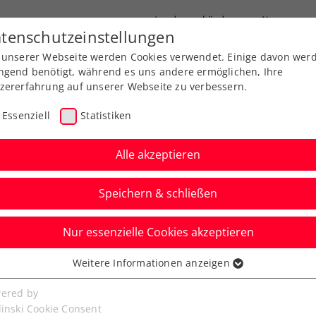
Landesverbände
News
tenschutzeinstellungen
 unserer Webseite werden Cookies verwendet. Einige davon wer
port
Ausbildung
Services
Über uns
ngend benötigt, während es uns andere ermöglichen, Ihre
zererfahrung auf unserer Webseite zu verbessern.
Essenziell
Statistiken
Alle akzeptieren
Speichern & schließen
Nur essenzielle Cookies akzeptieren
auch Wildcard für WTA-
Weitere Informationen anzeigen
ssenziell
n Miami
senzielle Cookies werden für grundlegende Funktionen der
ered by
bseite benötigt. Dadurch ist gewährleistet, dass die Webseite
linski Cookie Consent