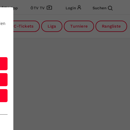
ÖTV App
ÖTV TV
Login
Suchen
den
DC-Tickets
Liga
Turniere
Rangliste