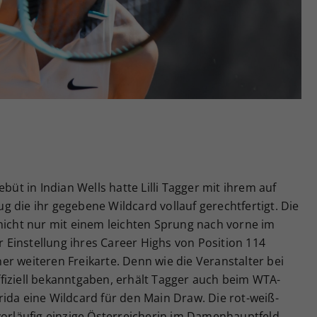
Zweck
generierte ID, für die historische Speicherung
Ihrer vorgenommen Einstellungen, falls der
Webseiten-Betreiber dies eingestellt hat.
t in Indian Wells hatte Lilli Tagger mit ihrem auf
 die ihr gegebene Wildcard vollauf gerechtfertigt. Die
nicht nur mit einem leichten Sprung nach vorne im
Einstellung ihres Career Highs von Position 114
r weiteren Freikarte. Denn wie die Veranstalter bei
fiziell bekanntgaben, erhält Tagger auch beim WTA-
ida eine Wildcard für den Main Draw. Die rot-weiß-
vorläufig einzige Österreicherin im Damenhauptfeld.