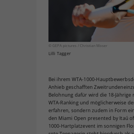
© GEPA pictures / Christian Moser
Lilli Tagger
Bei ihrem WTA-1000-Hauptbewerbsdebü
Anhieb geschafften Zweitrundeneinzug
Belohnung dafür wird die 18-Jährige 
WTA-Ranking und möglicherweise der 
erfahren, sondern zudem in Form eine
den Miami Open presented by Itaú of
1000-Hartplatzevent im sonnigen Flor
rote Teenagerin steht hierdurch als 