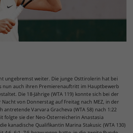
Zweck
generierte ID, für die historische Speicherung
Ihrer vorgenommen Einstellungen, falls der
Webseiten-Betreiber dies eingestellt hat.
eht ungebremst weiter. Die junge Osttirolerin hat bei
ls nun auch ihren Premierenauftritt im Hauptbewerb
taltet. Die 18-Jährige (WTA 119) konnte sich bei der
r Nacht von Donnerstag auf Freitag nach MEZ, in der
ch antretende Varvara Gracheva (WTA 58) nach 1:22
t folgte sie der Neo-Österreicherin Anastasia
die kanadische Qualifikantin Marina Stakusic (WTA 130)
 4:6, 6:1, 7:5 bezwungen hatte, in die zweite Runde.