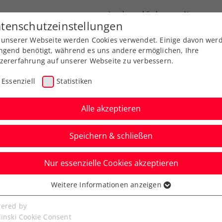
Landesverbände
News
tenschutzeinstellungen
 unserer Webseite werden Cookies verwendet. Einige davon wer
port
Ausbildung
Services
Über uns
ngend benötigt, während es uns andere ermöglichen, Ihre
zererfahrung auf unserer Webseite zu verbessern.
Essenziell
Statistiken
Alle akzeptieren
Speichern & schließen
Nur essenzielle Cookies akzeptieren
ls: Tagger überzeugt
Weitere Informationen anzeigen
ssenziell
ptfeldpremiere
senzielle Cookies werden für grundlegende Funktionen der
ered by
bseite benötigt. Dadurch ist gewährleistet, dass die Webseite
linski Cookie Consent