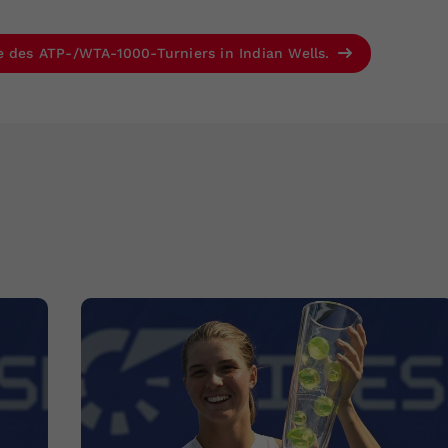
e des ATP-/WTA-1000-Turniers in Indian Wells.