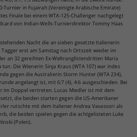
-Turnier in Fujairah (Vereinigte Arabische Emirate)
stes Finale bei einem WTA-125-Challenger nachgelegt
ldcard von Indian-Wells-Turnierdirektor Tommy Haas
stehenden Nacht die an sieben gesetzte Italienerin
ht Tagger erst am Samstag nach Ortszeit wieder im
der an 32 gereihten Ex-Weltranglistendritten Maria
 tun. Die Wienerin Sinja Kraus (WTA 107) war indes
runde gegen die Australierin Storm Hunter (WTA 234),
runde angelangt ist, mit 6:7 (4), 4:6 ausgeschieden. Bei
r im Doppel vertreten. Lucas Miedler ist mit dem
setzt, die beiden starten gegen die US-Amerikaner
rler rutschte mit dem Italiener Andrea Vavassori als
b, die beiden spielen gegen die achtgelisteten Luke
inski (Polen).