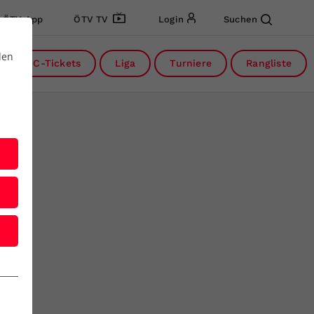
ÖTV App
ÖTV TV
Login
Suchen
den
DC-Tickets
Liga
Turniere
Rangliste