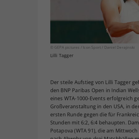
© GEPA pictures / Icon Sport / Daniel Derajinski
Lilli Tagger
Der steile Aufstieg von Lilli Tagger g
den BNP Paribas Open in Indian Wel
eines WTA-1000-Events erfolgreich ges
Großveranstaltung in den USA, in de
ersten Runde gegen die für Frankrei
Stunden mit 6:2, 6:4 behaupten. Dami
Potapova (WTA 91), die am Mittwoch 
nach Abwehr von drei Matchbällen mit