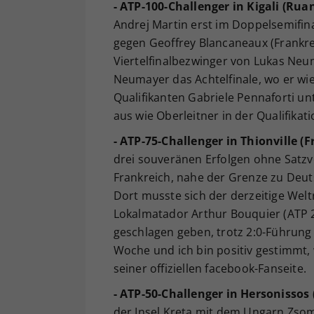
- ATP-100-Challenger in Kigali (Rua
Andrej Martin erst im Doppelsemifin
gegen Geoffrey Blancaneaux (Frankre
Viertelfinalbezwinger von Lukas Neum
Neumayer das Achtelfinale, wo er wie
Qualifikanten Gabriele Pennaforti un
aus wie Oberleitner in der Qualifikati
- ATP-75-Challenger in Thionville (F
drei souveränen Erfolgen ohne Satzv
Frankreich, nahe der Grenze zu Deut
Dort musste sich der derzeitige Wel
Lokalmatador Arthur Bouquier (ATP 225)
geschlagen geben, trotz 2:0-Führung 
Woche und ich bin positiv gestimmt, 
seiner offiziellen facebook-Fanseite.
- ATP-50-Challenger in Hersonissos
der Insel Kreta mit dem Ungarn Zsom