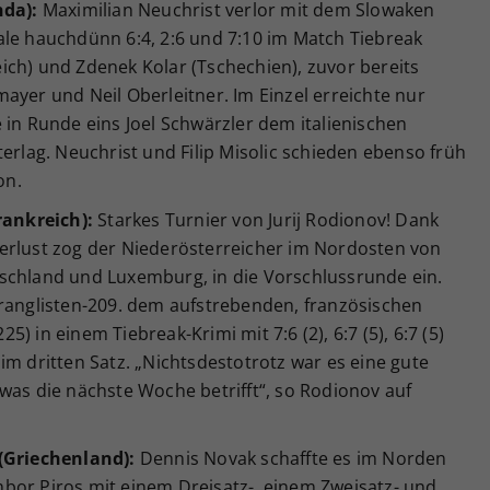
nda):
Maximilian Neuchrist verlor mit dem Slowaken
ale hauchdünn 6:4, 2:6 und 7:10 im Match Tiebreak
ich) und Zdenek Kolar (Tschechien), zuvor bereits
ayer und Neil Oberleitner. Im Einzel erreichte nur
 in Runde eins Joel Schwärzler dem italienischen
terlag. Neuchrist und Filip Misolic schieden ebenso früh
on.
rankreich):
Starkes Turnier von Jurij Rodionov! Dank
erlust zog der Niederösterreicher im Nordosten von
schland und Luxemburg, in die Vorschlussrunde ein.
tranglisten-209. dem aufstrebenden, französischen
 in einem Tiebreak-Krimi mit 7:6 (2), 6:7 (5), 6:7 (5)
im dritten Satz. „Nichtsdestotrotz war es eine gute
was die nächste Woche betrifft“, so Rodionov auf
 (Griechenland):
Dennis Novak schaffte es im Norden
bor Piros mit einem Dreisatz-, einem Zweisatz- und