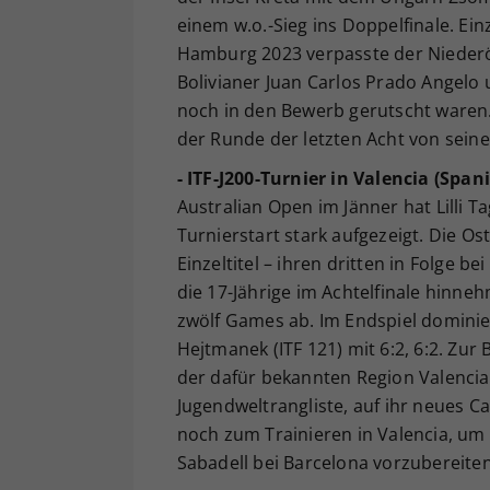
einem w.o.-Sieg ins Doppelfinale. Ei
Hamburg 2023 verpasste der Niederöst
Bolivianer Juan Carlos Prado Angelo 
noch in den Bewerb gerutscht waren.
der Runde der letzten Acht von sei
- ITF-J200-Turnier in Valencia (Spani
Australian Open im Jänner hat Lilli 
Turnierstart stark aufgezeigt. Die Ost
Einzeltitel – ihren dritten in Folge b
die 17-Jährige im Achtelfinale hinne
zwölf Games ab. Im Endspiel dominie
Hejtmanek (ITF 121) mit 6:2, 6:2. Zur
der dafür bekannten Region Valencia
Jugendweltrangliste, auf ihr neues C
noch zum Trainieren in Valencia, um
Sabadell bei Barcelona vorzubereiten