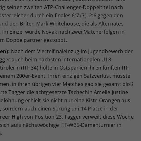
nzig seinen zweiten ATP-Challenger-Doppeltitel nach
erreicher durch ein finales 6:7 (7), 2:6 gegen den
und den Briten Mark Whitehouse, die als Alternates
 Im Einzel wurde Novak nach zwei Matcherfolgen in
nem Doppelpartner gestoppt.
en):
Nach dem Viertelfinaleinzug im Jugendbewerb der
Tagger auch beim nächsten internationalen U18-
tirolerin (ITF 34) holte in Ostspanien ihren fünften ITF-
ei einem 200er-Event. Ihren einzigen Satzverlust musste
hmen, in ihren übrigen vier Matches gab sie gesamt bloß
rte Tagger die achtgesetzte Tschechin Amelie Justine
 Belohnung erhielt sie nicht nur eine Kiste Orangen aus
, sondern auch einen Sprung um 14 Plätze in der
areer High von Position 23. Tagger verweilt diese Woche
 sich aufs nächstwöchige ITF-W35-Damenturnier in
.