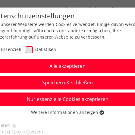
Landesverbände
News
tenschutzeinstellungen
 unserer Webseite werden Cookies verwendet. Einige davon wer
port
Ausbildung
Services
Über uns
ngend benötigt, während es uns andere ermöglichen, Ihre
zererfahrung auf unserer Webseite zu verbessern.
Essenziell
Statistiken
Alle akzeptieren
Speichern & schließen
Kids & Jugend
Senioren
Nur essenzielle Cookies akzeptieren
ine Kiste Orangen für
Weitere Informationen anzeigen
ssenziell
ntitel
senzielle Cookies werden für grundlegende Funktionen der
ered by
bseite benötigt. Dadurch ist gewährleistet, dass die Webseite
linski Cookie Consent