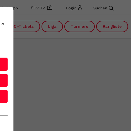
ÖTV App
ÖTV TV
Login
Suchen
den
DC-Tickets
Liga
Turniere
Rangliste