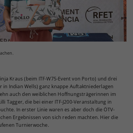
Zweck
generierte ID, für die historische Speicherung
Ihrer vorgenommen Einstellungen, falls der
Webseiten-Betreiber dies eingestellt hat.
 lachen.
nja Kraus (beim ITF-W75-Event von Porto) und drei
r in Indian Wells) ganz knappe Auftaktniederlagen
zehn auch den weiblichen Hoffnungsträgerinnen im
li Tagger, die bei einer ITF-J200-Veranstaltung in
buchte. In erster Linie waren es aber doch die ÖTV-
lichen Ergebnissen von sich reden machten. Hier die
aufenen Turnierwoche.