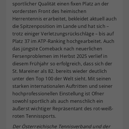
sportlicher Qualität einen fixen Platz an der
Dieser Wert speichert Ihre Consent-
vordersten Front des heimischen
Einstellungen. Unter anderem eine
Herrentennis erarbeitet, bekleidet aktuell auch
zufällig generierte ID, für die
die Spitzenposition im Lande und hat sich –
Zweck
historische Speicherung Ihrer
vorgenommen Einstellungen, falls der
trotz einiger Verletzungsrückschläge – bis auf
Webseiten-Betreiber dies eingestellt
Platz 37 im ATP-Ranking hochgearbeitet. Auch
hat.
das jüngste Comeback nach neuerlichen
Fersenproblemen im Herbst 2025 verlief in
diesem Frühjahr so erfolgreich, dass sich der
St. Mareiner als 82. bereits wieder deutlich
unter den Top 100 der Welt sieht. Mit seinen
starken internationalen Auftritten und seiner
hochprofessionellen Einstellung ist Ofner
sowohl sportlich als auch menschlich ein
äußerst wichtiger Repräsentant des rot-weiß-
roten Tennissports.
Der Österreichische Tennisverband und der