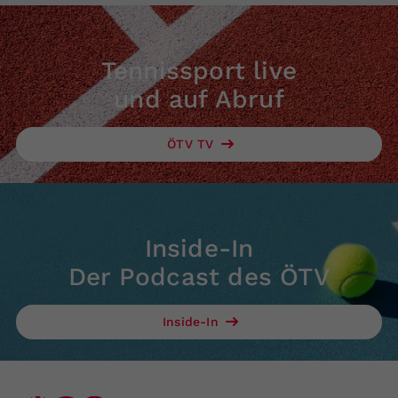
Tennissport live
und auf Abruf
ÖTV TV
Inside-In
Der Podcast des ÖTV
Inside-In