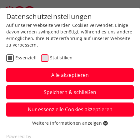
Zurück zur Newsübersicht
Datenschutzeinstellungen
Auf unserer Webseite werden Cookies verwendet. Einige
davon werden zwingend benötigt, während es uns andere
ermöglichen, Ihre Nutzererfahrung auf unserer Webseite
zu verbessern.
ATP
Essenziell
Statistiken
Happy Birthday,
Sebastian Ofner!
Alle akzeptieren
Österreichs aktuelle Nummer eins im
Speichern & schließen
Herrentennis begeht ihren 30.
Geburtstag.
Nur essenzielle Cookies akzeptieren
Verfasst von: Manuel Wachta, 12.05.2026
Weitere Informationen anzeigen
Essenziell
Essenzielle Cookies werden für grundlegende
Powered by