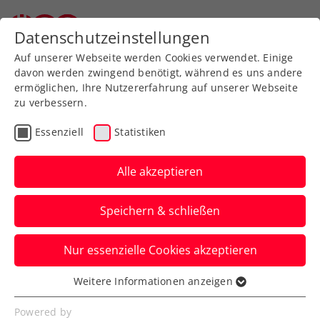
Zurück zur Newsübersicht
Datenschutzeinstellungen
Auf unserer Webseite werden Cookies verwendet. Einige
davon werden zwingend benötigt, während es uns andere
ermöglichen, Ihre Nutzererfahrung auf unserer Webseite
zu verbessern.
ATP
WTA
Turniere
Essenziell
Statistiken
US Open: Ofner bleibt
gegen Ruud ohne
Alle akzeptieren
Satzgewinn
Speichern & schließen
Das ÖTV-Ass unterliegt, leicht
Nur essenzielle Cookies akzeptieren
gehandicapt, dem Skandinavier in der
New Yorker Nightsession.
Weitere Informationen anzeigen
Essenziell
Verfasst von: Manuel Wachta, 26.08.2025
Essenzielle Cookies werden für grundlegende
Powered by