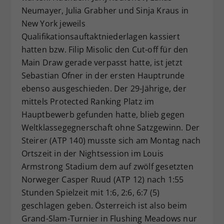
Neumayer, Julia Grabher und Sinja Kraus in
Dieser Wert speichert Ihre Consent-
New York jeweils
Einstellungen. Unter anderem eine
zufällig generierte ID, für die
Qualifikationsauftaktniederlagen kassiert
Zweck
historische Speicherung Ihrer
hatten bzw. Filip Misolic den Cut-off für den
vorgenommen Einstellungen, falls der
Main Draw gerade verpasst hatte, ist jetzt
Webseiten-Betreiber dies eingestellt
Sebastian Ofner in der ersten Hauptrunde
hat.
ebenso ausgeschieden. Der 29-Jährige, der
mittels Protected Ranking Platz im
Hauptbewerb gefunden hatte, blieb gegen
Weltklassegegnerschaft ohne Satzgewinn. Der
Steirer (ATP 140) musste sich am Montag nach
Ortszeit in der Nightsession im Louis
Armstrong Stadium dem auf zwölf gesetzten
Norweger Casper Ruud (ATP 12) nach 1:55
Stunden Spielzeit mit 1:6, 2:6, 6:7 (5)
geschlagen geben. Österreich ist also beim
Grand-Slam-Turnier in Flushing Meadows nur