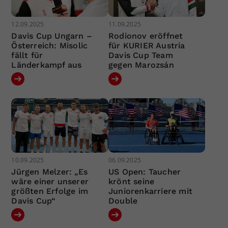
12.09.2025
11.09.2025
Davis Cup Ungarn –
Rodionov eröffnet
Österreich: Misolic
für KURIER Austria
fällt für
Davis Cup Team
Länderkampf aus
gegen Marozsán
10.09.2025
06.09.2025
Jürgen Melzer: „Es
US Open: Taucher
wäre einer unserer
krönt seine
größten Erfolge im
Juniorenkarriere mit
Davis Cup“
Double