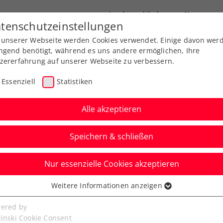
Landesverbände
News
tenschutzeinstellungen
 unserer Webseite werden Cookies verwendet. Einige davon wer
port
Ausbildung
Services
Über uns
ngend benötigt, während es uns andere ermöglichen, Ihre
zererfahrung auf unserer Webseite zu verbessern.
Essenziell
Statistiken
Alle akzeptieren
Speichern & schließen
Nur essenzielle Cookies akzeptieren
 Murcia: Ofner nach
Weitere Informationen anzeigen
ssenziell
 zurück auf der Tour
senzielle Cookies werden für grundlegende Funktionen der
ered by
bseite benötigt. Dadurch ist gewährleistet, dass die Webseite
linski Cookie Consent