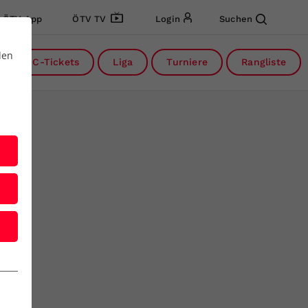
ÖTV App
ÖTV TV
Login
Suchen
den
DC-Tickets
Liga
Turniere
Rangliste