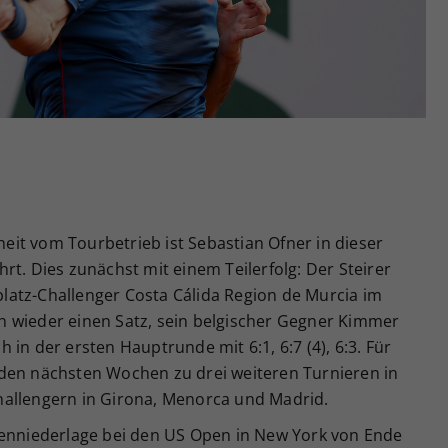
Zweck
generierte ID, für die historische Speicherung
Ihrer vorgenommen Einstellungen, falls der
Webseiten-Betreiber dies eingestellt hat.
it vom Tourbetrieb ist Sebastian Ofner in dieser
rt. Dies zunächst mit einem Teilerfolg: Der Steirer
atz-Challenger Costa Cálida Region de Murcia im
 wieder einen Satz, sein belgischer Gegner Kimmer
in der ersten Hauptrunde mit 6:1, 6:7 (4), 6:3. Für
den nächsten Wochen zu drei weiteren Turnieren in
hallengern in Girona, Menorca und Madrid.
denniederlage bei den US Open in New York von Ende