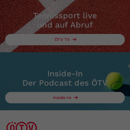
Tennissport live
und auf Abruf
ÖTV TV
Inside-In
Der Podcast des ÖTV
Inside-In