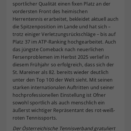
sportlicher Qualität einen fixen Platz an der
Dieser Wert speichert Ihre Consent-
vordersten Front des heimischen
Einstellungen. Unter anderem eine
Herrentennis erarbeitet, bekleidet aktuell auch
zufällig generierte ID, für die
die Spitzenposition im Lande und hat sich –
Zweck
historische Speicherung Ihrer
vorgenommen Einstellungen, falls der
trotz einiger Verletzungsrückschläge – bis auf
Webseiten-Betreiber dies eingestellt
Platz 37 im ATP-Ranking hochgearbeitet. Auch
hat.
das jüngste Comeback nach neuerlichen
Fersenproblemen im Herbst 2025 verlief in
diesem Frühjahr so erfolgreich, dass sich der
St. Mareiner als 82. bereits wieder deutlich
unter den Top 100 der Welt sieht. Mit seinen
starken internationalen Auftritten und seiner
hochprofessionellen Einstellung ist Ofner
sowohl sportlich als auch menschlich ein
äußerst wichtiger Repräsentant des rot-weiß-
roten Tennissports.
Der Österreichische Tennisverband gratuliert