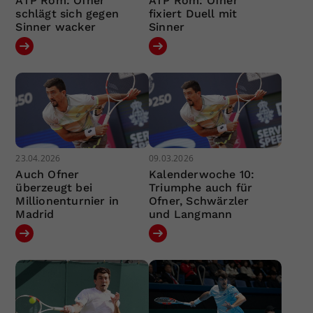
ATP Rom: Ofner
ATP Rom: Ofner
schlägt sich gegen
fixiert Duell mit
Sinner wacker
Sinner
23.04.2026
09.03.2026
Auch Ofner
Kalenderwoche 10:
überzeugt bei
Triumphe auch für
Millionenturnier in
Ofner, Schwärzler
Madrid
und Langmann