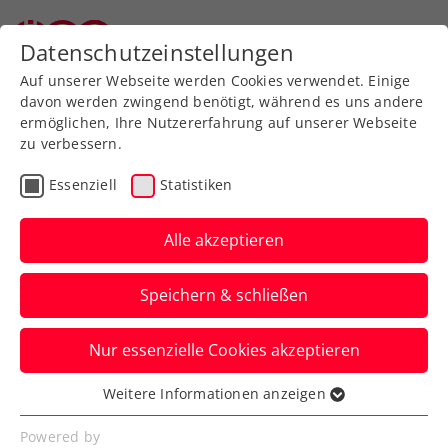
Zurück zur Newsübersicht
Datenschutzeinstellungen
Auf unserer Webseite werden Cookies verwendet. Einige
davon werden zwingend benötigt, während es uns andere
ermöglichen, Ihre Nutzererfahrung auf unserer Webseite
zu verbessern.
ATP
Essenziell
Statistiken
Happy Birthday,
Sebastian Ofner!
Alle akzeptieren
Österreichs aktuelle Nummer eins im
Speichern & schließen
Herrentennis begeht ihren 30.
Geburtstag.
Nur essenzielle Cookies akzeptieren
Verfasst von: Manuel Wachta, 12.05.2026
Weitere Informationen anzeigen
Essenziell
Essenzielle Cookies werden für grundlegende
Powered by