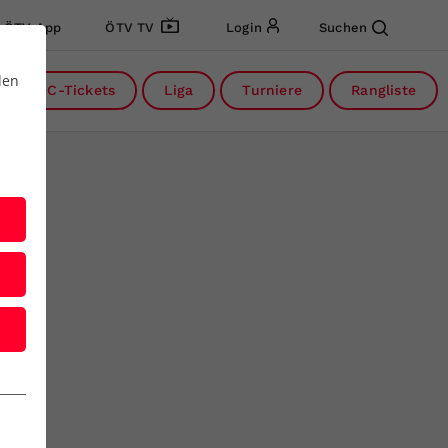
ÖTV App
ÖTV TV
Login
Suchen
den
DC-Tickets
Liga
Turniere
Rangliste