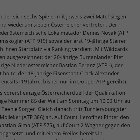
in der sich sechs Spieler mit jeweils zwei Matchsiegen
sind wiederum sieben Österreicher vertreten. Der
iederösterreichische Lokalmatador Dennis Novak (ATP
mskogler (ATP 919) sowie der erst 19-jährige Steirer
 ihren Startplatz via Ranking verdient. Mit Wildcards
 ausgezeichnet: der 20-jährige Burgenländer Piet
ährige Niederösterreicher Bastian Berenz (ATP -), der
holte, der 18-jährige Eisenstadt-Crack Alexander
ncsits (19 Jahre, bisher nur im Doppel ATP-gereiht).
vorerst einzige Österreicherduell der Qualifikation
malige Nummer 85 der Welt am Sonntag um 10:00 Uhr auf
 Teenie Sorger. Gleich danach tritt Turnieryoungster
lleker (ATP 386) an. Auf Court 1 eröffnet Pinter den
astian Gima (ATP 575), auf Court 2 Wagner gegen den
opgesetzt, und mit einem Freilos bereits in