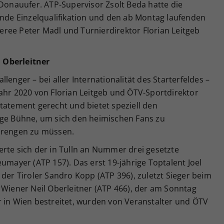
 Donauufer. ATP-Supervisor Zsolt Beda hatte die
ende Einzelqualifikation und den ab Montag laufenden
ree Peter Madl und Turnierdirektor Florian Leitgeb
 Oberleitner
lenger – bei aller Internationalität des Starterfeldes –
ahr 2020 von Florian Leitgeb und ÖTV-Sportdirektor
tatement gerecht und bietet speziell den
ige Bühne, um sich den heimischen Fans zu
sprengen zu müssen.
rte sich der in Tulln an Nummer drei gesetzte
eumayer (ATP 157). Das erst 19-jährige Toptalent Joel
 der Tiroler Sandro Kopp (ATP 396), zuletzt Sieger beim
 Wiener Neil Oberleitner (ATP 466), der am Sonntag
r in Wien bestreitet, wurden von Veranstalter und ÖTV