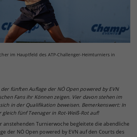
Zweck
generierte ID, für die historische Speicherung
Ihrer vorgenommen Einstellungen, falls der
Webseiten-Betreiber dies eingestellt hat.
eicher im Hauptfeld des ATP-Challenger-Heimturniers in
i der fünften Auflage der NÖ Open powered by EVN
ischen Fans ihr Können zeigen. Vier davon stehen im
ich in der Qualifikation beweisen. Bemerkenswert: In
 gleich fünf Teenager in Rot-Weiß-Rot auf!
er anstehenden Turnierwoche begleitete die abendliche
flage der NÖ Open powered by EVN auf den Courts des