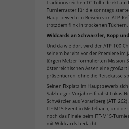
traditionsreichen TC Tulln direkt am
Turnierraster für die sonntags start
Hauptbewerb im Beisein von ATP-Refe
trotzdem flink in trockenen Tüchern.
Wildcards an Schwärzler, Kopp und
Und da wie dort wird der ATP-100-Chal
seinem bereits vor der Premiere im J
Jürgen Melzer formulierten Mission S
österreichischen Assen eine großart
präsentieren, ohne die Reisekasse 
Seinen Fixplatz im Hauptbewerb siche
Salzburger Vorjahresfinalist Lukas N
Schwärzler aus Vorarlberg (ATP 262),
ITF-M15-Event in Mistelbach, und der
noch das Finale beim ITF-M15-Turnie
mit Wildcards bedacht.