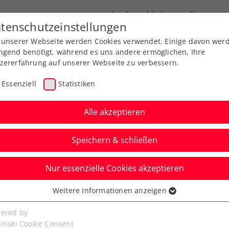
Landesverbände
News
tenschutzeinstellungen
 unserer Webseite werden Cookies verwendet. Einige davon wer
port
Ausbildung
Services
Über uns
ngend benötigt, während es uns andere ermöglichen, Ihre
zererfahrung auf unserer Webseite zu verbessern.
Essenziell
Statistiken
Alle akzeptieren
Speichern & schließen
Nur essenzielle Cookies akzeptieren
ed by EVN: Players
Weitere Informationen anzeigen
ssenziell
senzielle Cookies werden für grundlegende Funktionen der
ered by
bseite benötigt. Dadurch ist gewährleistet, dass die Webseite
linski Cookie Consent