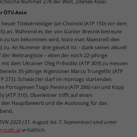
chechische Nummer 278 der Welt, Zdenek Kolar.
r ÖTV-Asse
 heuer Titelverteidiger Jan Choinski (ATP 150) vor dem
155) an. Während es der von Günter Bresnik betreute
ten zu tun bekommen wird, loste man Maestrelli den
 zu. An Nummer drei gesetzt ist – dank seines aktuell
7 der Weltrangliste – eben der noch 22-jährige
s mit dem Ukrainer Oleg Prihodko (ATP 309) zu messen
ereits 35-jährige Argentinier Marco Trungelliti (ATP
P 273). Schwärzler darf im montags startenden
n Portugiesen Tiago Pereira (ATP 286) ran und Kopp
(ATP 310). Oberleitner trifft auf einen
r den Hauptbewerb und die Auslosung für das
abend.
EVN 2025 (31. August bis 7. September) sind unter
tulln.at
erhältlich.