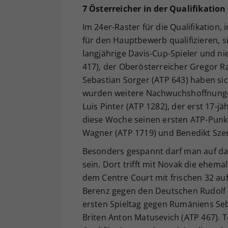
7 Österreicher in der Qualifikation
Im 24er-Raster für die Qualifikation, 
für den Hauptbewerb qualifizieren, 
langjährige Davis-Cup-Spieler und n
417), der Oberösterreicher Gregor Ra
Sebastian Sorger (ATP 643) haben sich
wurden weitere Nachwuchshoffnungen
Luis Pinter (ATP 1282), der erst 17-j
diese Woche seinen ersten ATP-Punkt 
Wagner (ATP 1719) und Benedikt Szere
Besonders gespannt darf man auf das 
sein. Dort trifft mit Novak die ehe
dem Centre Court mit frischen 32 auf
Berenz gegen den Deutschen Rudolf Mo
ersten Spieltag gegen Rumäniens Seb
Briten Anton Matusevich (ATP 467). T