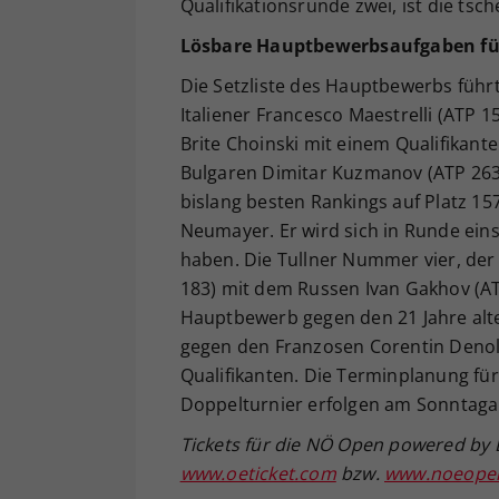
Qualifikationsrunde zwei, ist die ts
Lösbare Hauptbewerbsaufgaben fü
Die Setzliste des Hauptbewerbs führt
Italiener Francesco Maestrelli (ATP 
Brite Choinski mit einem Qualifikan
Bulgaren Dimitar Kuzmanov (ATP 263)
bislang besten Rankings auf Platz 15
Neumayer. Er wird sich in Runde ein
haben. Die Tullner Nummer vier, der b
183) mit dem Russen Ivan Gakhov (AT
Hauptbewerb gegen den 21 Jahre alte
gegen den Franzosen Corentin Denolly 
Qualifikanten. Die Terminplanung fü
Doppelturnier erfolgen am Sonntag
Tickets für die NÖ Open powered by 
www.oeticket.com
bzw.
www.noeopen-