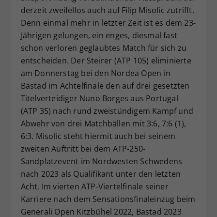
derzeit zweifellos auch auf Filip Misolic zutrifft.
Dieser Wert speichert Ihre Consent-
Denn einmal mehr in letzter Zeit ist es dem 23-
Einstellungen. Unter anderem eine
zufällig generierte ID, für die
Jährigen gelungen, ein enges, diesmal fast
Zweck
historische Speicherung Ihrer
schon verloren geglaubtes Match für sich zu
vorgenommen Einstellungen, falls der
entscheiden. Der Steirer (ATP 105) eliminierte
Webseiten-Betreiber dies eingestellt
am Donnerstag bei den Nordea Open in
hat.
Bastad im Achtelfinale den auf drei gesetzten
Titelverteidiger Nuno Borges aus Portugal
(ATP 35) nach rund zweistündigem Kampf und
Abwehr von drei Matchbällen mit 3:6, 7:6 (1),
6:3. Misolic steht hiermit auch bei seinem
zweiten Auftritt bei dem ATP-250-
Sandplatzevent im Nordwesten Schwedens
nach 2023 als Qualifikant unter den letzten
Acht. Im vierten ATP-Viertelfinale seiner
Karriere nach dem Sensationsfinaleinzug beim
Generali Open Kitzbühel 2022, Bastad 2023