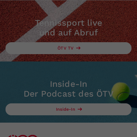
Tennissport live
und auf Abruf
ÖTV TV
Inside-In
Der Podcast des ÖTV
Inside-In