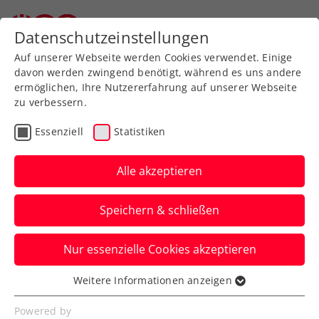
Zurück zur Newsübersicht
Datenschutzeinstellungen
Auf unserer Webseite werden Cookies verwendet. Einige
davon werden zwingend benötigt, während es uns andere
ermöglichen, Ihre Nutzererfahrung auf unserer Webseite
zu verbessern.
ATP
Turniere
Essenziell
Statistiken
ATP Bastad: Misolic
nimmt mit Nervenstärke
Alle akzeptieren
den Titelverteidiger raus
Speichern & schließen
Österreichs Nummer eins steht in
Nur essenzielle Cookies akzeptieren
Schweden nach drei abgewehrten
Matchbällen im Viertelfinale.
Weitere Informationen anzeigen
Essenziell
Verfasst von: Manuel Wachta, 17.07.2025
Essenzielle Cookies werden für grundlegende
Powered by