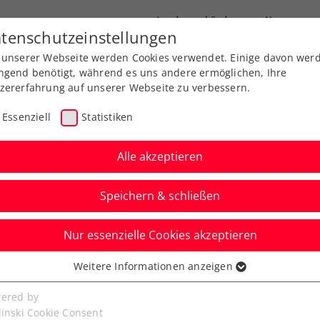
Landesverbände
News
tenschutzeinstellungen
 unserer Webseite werden Cookies verwendet. Einige davon wer
port
Ausbildung
Services
Über uns
ngend benötigt, während es uns andere ermöglichen, Ihre
zererfahrung auf unserer Webseite zu verbessern.
Essenziell
Statistiken
Alle akzeptieren
Aktuelle News
Speichern & schließen
Nur essenzielle Cookies akzeptieren
Weitere Informationen anzeigen
ssenziell
senzielle Cookies werden für grundlegende Funktionen der
ered by
bseite benötigt. Dadurch ist gewährleistet, dass die Webseite
linski Cookie Consent