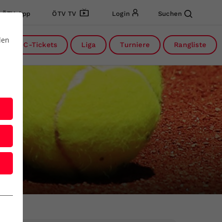
ÖTV App
ÖTV TV
Login
Suchen
den
DC-Tickets
Liga
Turniere
Rangliste