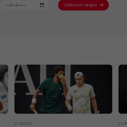
Zweck
generierte ID, für die historische Speicherung
:
Zeitraum zeigen
Ihrer vorgenommen Einstellungen, falls der
Webseiten-Betreiber dies eingestellt hat.
01.09.2025
01.0