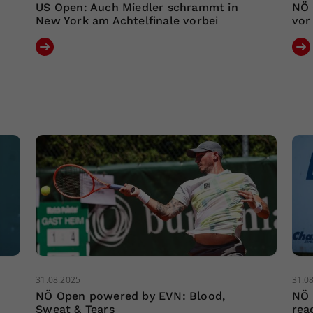
US Open: Auch Miedler schrammt in
NÖ 
New York am Achtelfinale vorbei
vor
31.08.2025
31.0
NÖ Open powered by EVN: Blood,
NÖ 
Sweat & Tears
rea