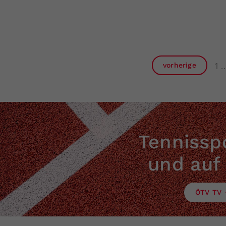
1
vorherige
Tennisspo
und auf
ÖTV TV