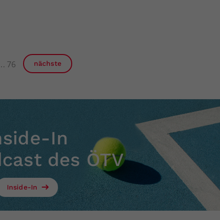
76
nächste
nside-In
dcast des ÖTV
Inside-In