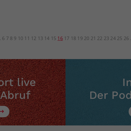
6
7
8
9
10
11
12
13
14
15
16
17
18
19
20
21
22
23
24
25
26
rt live
I
 Abruf
Der Po