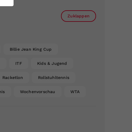
Zuklappen
Billie Jean King Cup
n
ITF
Kids & Jugend
Racketlon
Rollstuhltennis
nis
Wochenvorschau
WTA