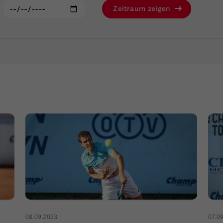
Zweck
generierte ID, für die historische Speicherung
:
Zeitraum zeigen
Ihrer vorgenommen Einstellungen, falls der
Webseiten-Betreiber dies eingestellt hat.
08.09.2023
07.0