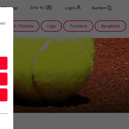
ÖTV App
ÖTV TV
Login
Suchen
den
DC-Tickets
Liga
Turniere
Rangliste