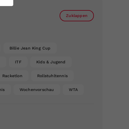
Zuklappen
Billie Jean King Cup
n
ITF
Kids & Jugend
Racketlon
Rollstuhltennis
nis
Wochenvorschau
WTA