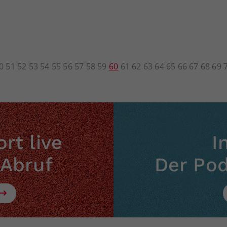
0
51
52
53
54
55
56
57
58
59
60
61
62
63
64
65
66
67
68
69
rt live
I
 Abruf
Der Po