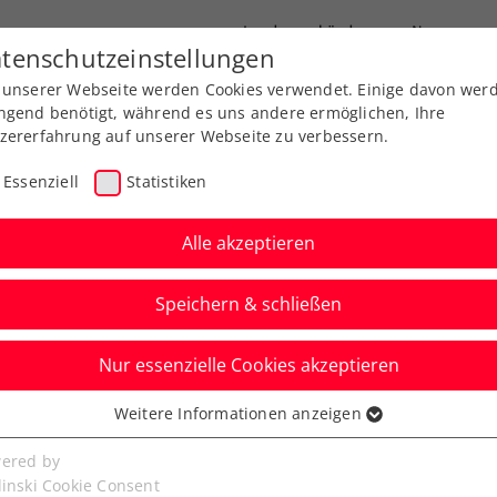
Landesverbände
News
tenschutzeinstellungen
 unserer Webseite werden Cookies verwendet. Einige davon wer
port
Ausbildung
Services
Über uns
ngend benötigt, während es uns andere ermöglichen, Ihre
zererfahrung auf unserer Webseite zu verbessern.
Essenziell
Statistiken
Alle akzeptieren
Aktuelle News
Speichern & schließen
Nur essenzielle Cookies akzeptieren
Weitere Informationen anzeigen
ssenziell
senzielle Cookies werden für grundlegende Funktionen der
ered by
bseite benötigt. Dadurch ist gewährleistet, dass die Webseite
linski Cookie Consent