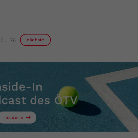
70
76
nächste
nside-In
dcast des ÖTV
Inside-In