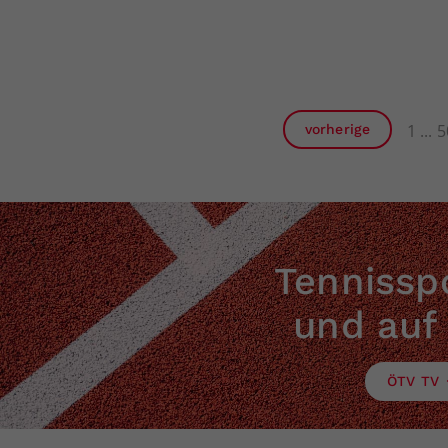
1
5
vorherige
Tennisspo
und auf
ÖTV TV