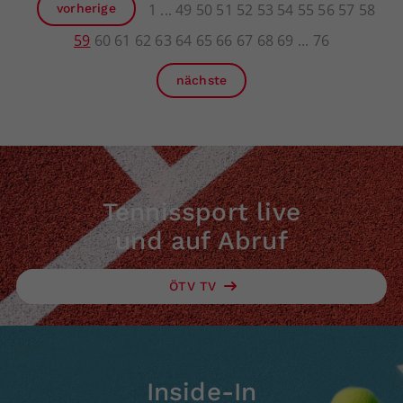
1
49
50
51
52
53
54
55
56
57
58
vorherige
59
60
61
62
63
64
65
66
67
68
69
76
nächste
Tennissport live
und auf Abruf
ÖTV TV
Inside-In