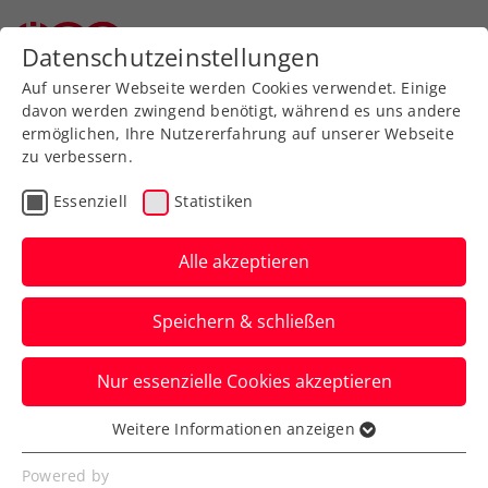
Datenschutzeinstellungen
Auf unserer Webseite werden Cookies verwendet. Einige
davon werden zwingend benötigt, während es uns andere
ermöglichen, Ihre Nutzererfahrung auf unserer Webseite
zu verbessern.
Aktuelle News
Essenziell
Statistiken
Alle akzeptieren
Speichern & schließen
Nur essenzielle Cookies akzeptieren
Weitere Informationen anzeigen
Essenziell
News filtern
Essenzielle Cookies werden für grundlegende
Powered by