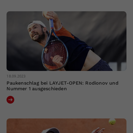
Dieser Wert speichert Ihre Consent-
Einstellungen. Unter anderem eine
zufällig generierte ID, für die
Zweck
historische Speicherung Ihrer
vorgenommen Einstellungen, falls der
Webseiten-Betreiber dies eingestellt
hat.
18.09.2023
Paukenschlag bei LAYJET-OPEN: Rodionov und
Nummer 1 ausgeschieden