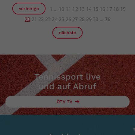
1
10
11
12
13
14
15
16
17
18
19
vorherige
20
21
22
23
24
25
26
27
28
29
30
76
nächste
Tennissport live
und auf Abruf
ÖTV TV