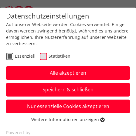
Datenschutzeinstellungen
Auf unserer Webseite werden Cookies verwendet. Einige
davon werden zwingend benötigt, während es uns andere
ermöglichen, Ihre Nutzererfahrung auf unserer Webseite
zu verbessern.
Aktuelle News
Essenziell
Statistiken
Alle akzeptieren
Speichern & schließen
Nur essenzielle Cookies akzeptieren
Weitere Informationen anzeigen
Essenziell
News filtern
Essenzielle Cookies werden für grundlegende
Powered by