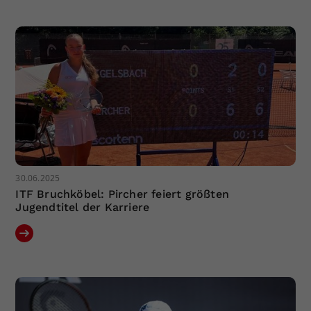
Dieser Wert speichert Ihre Consent-
Einstellungen. Unter anderem eine
zufällig generierte ID, für die
Zweck
historische Speicherung Ihrer
vorgenommen Einstellungen, falls der
Webseiten-Betreiber dies eingestellt
hat.
30.06.2025
ITF Bruchköbel: Pircher feiert größten
Jugendtitel der Karriere