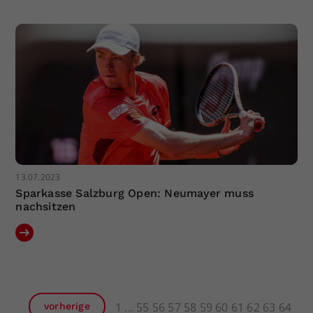
13.07.2023
Sparkasse Salzburg Open: Neumayer muss
nachsitzen
1
55
56
57
58
59
60
61
62
63
64
vorherige