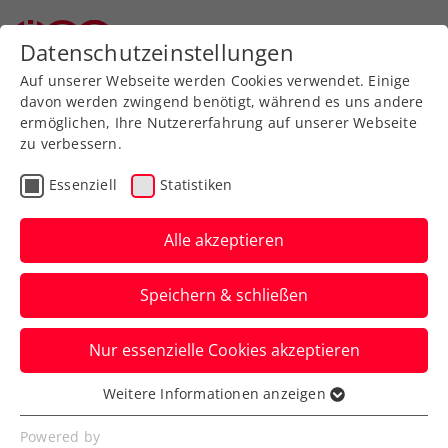
Datenschutzeinstellungen
Auf unserer Webseite werden Cookies verwendet. Einige
davon werden zwingend benötigt, während es uns andere
ermöglichen, Ihre Nutzererfahrung auf unserer Webseite
zu verbessern.
Aktuelle News
Essenziell
Statistiken
Alle akzeptieren
Speichern & schließen
Nur essenzielle Cookies akzeptieren
Weitere Informationen anzeigen
Essenziell
News filtern
Essenzielle Cookies werden für grundlegende
Powered by