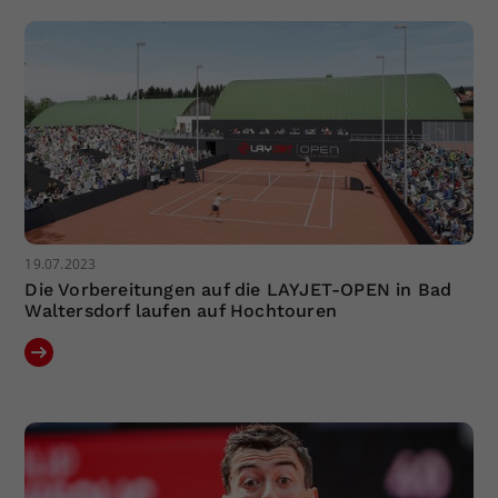
Dieser Wert speichert Ihre Consent-
Einstellungen. Unter anderem eine
zufällig generierte ID, für die
Zweck
historische Speicherung Ihrer
vorgenommen Einstellungen, falls der
Webseiten-Betreiber dies eingestellt
hat.
19.07.2023
Die Vorbereitungen auf die LAYJET-OPEN in Bad
Waltersdorf laufen auf Hochtouren