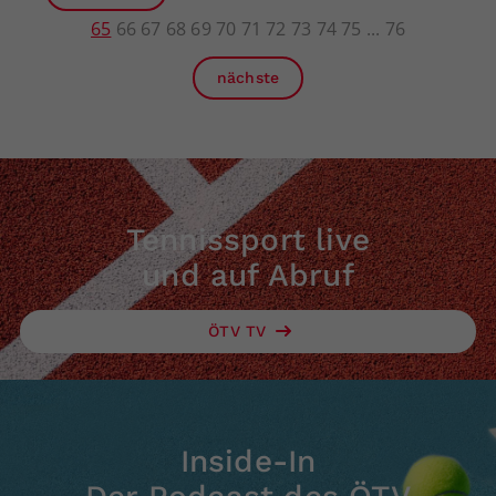
65
66
67
68
69
70
71
72
73
74
75
76
nächste
Tennissport live
und auf Abruf
ÖTV TV
Inside-In