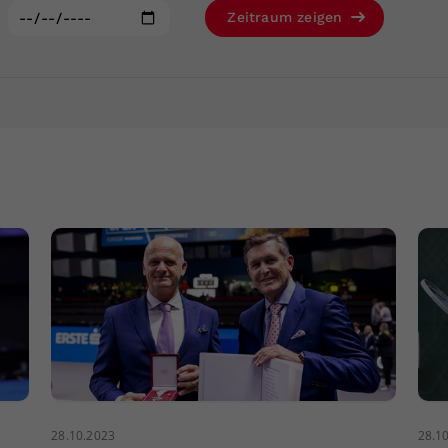
Zweck
generierte ID, für die historische Speicherung
:
Zeitraum zeigen
Ihrer vorgenommen Einstellungen, falls der
Webseiten-Betreiber dies eingestellt hat.
28.10.2023
28.1