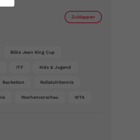
Zuklappen
Billie Jean King Cup
n
ITF
Kids & Jugend
Racketlon
Rollstuhltennis
nis
Wochenvorschau
WTA