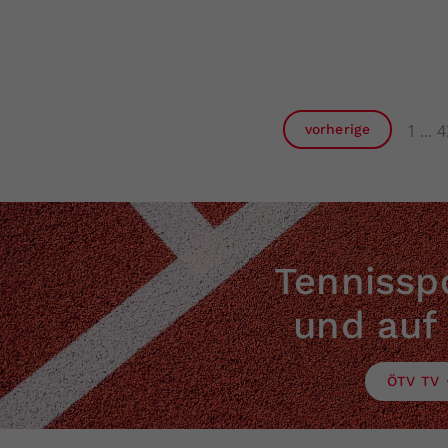
1
4
vorherige
Tennisspo
und auf
ÖTV TV