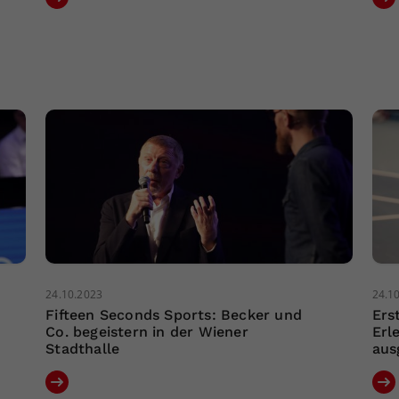
24.10.2023
24.1
Fifteen Seconds Sports: Becker und
Ers
Co. begeistern in der Wiener
Erl
Stadthalle
aus