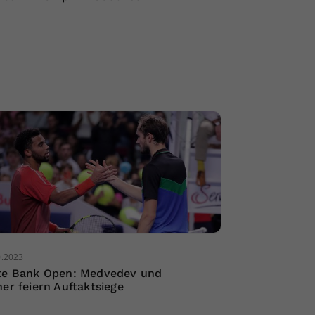
0.2023
te Bank Open: Medvedev und
ner feiern Auftaktsiege