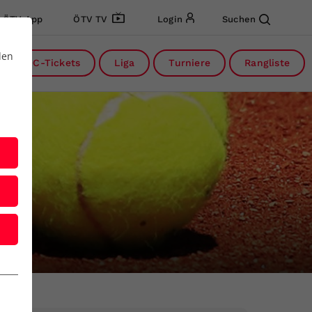
ÖTV App
ÖTV TV
Login
Suchen
den
DC-Tickets
Liga
Turniere
Rangliste