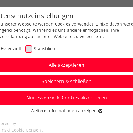
Landesverbände
News
tenschutzeinstellungen
 unserer Webseite werden Cookies verwendet. Einige davon wer
port
Ausbildung
Services
Über uns
ngend benötigt, während es uns andere ermöglichen, Ihre
zererfahrung auf unserer Webseite zu verbessern.
Essenziell
Statistiken
Alle akzeptieren
Aktuelle News
Speichern & schließen
Nur essenzielle Cookies akzeptieren
Weitere Informationen anzeigen
ssenziell
senzielle Cookies werden für grundlegende Funktionen der
ered by
bseite benötigt. Dadurch ist gewährleistet, dass die Webseite
linski Cookie Consent