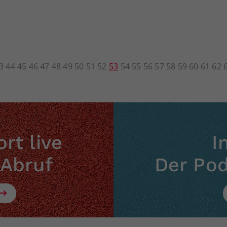
3
44
45
46
47
48
49
50
51
52
53
54
55
56
57
58
59
60
61
62
rt live
I
 Abruf
Der Po