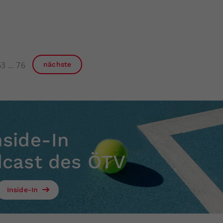
63
76
nächste
nside-In
dcast des ÖTV
Inside-In