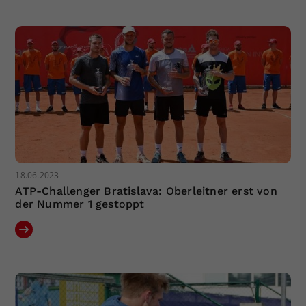
Dieser Wert speichert Ihre Consent-
Einstellungen. Unter anderem eine
zufällig generierte ID, für die
Zweck
historische Speicherung Ihrer
vorgenommen Einstellungen, falls der
Webseiten-Betreiber dies eingestellt
hat.
18.06.2023
ATP-Challenger Bratislava: Oberleitner erst von
der Nummer 1 gestoppt