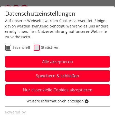
Datenschutzeinstellungen
Auf unserer Webseite werden Cookies verwendet. Einige
davon werden zwingend benötigt, während es uns andere
ermöglichen, Ihre Nutzererfahrung auf unserer Webseite
zu verbessern.
Aktuelle News
Essenziell
Statistiken
Alle akzeptieren
Speichern & schließen
Nur essenzielle Cookies akzeptieren
Weitere Informationen anzeigen
Essenziell
News filtern
Essenzielle Cookies werden für grundlegende
Powered by