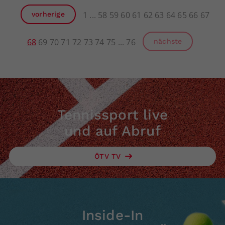
1
58
59
60
61
62
63
64
65
66
67
vorherige
68
69
70
71
72
73
74
75
76
nächste
Tennissport live
und auf Abruf
ÖTV TV
Inside-In