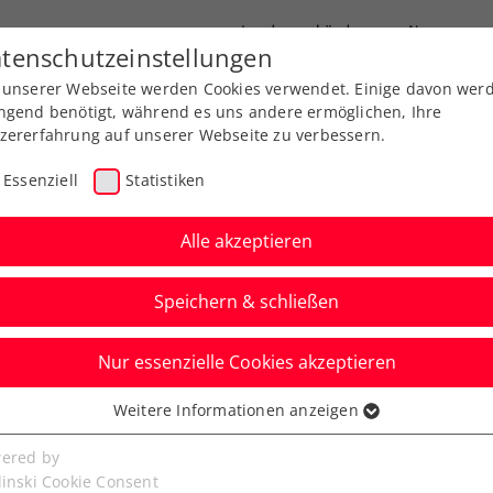
Landesverbände
News
tenschutzeinstellungen
 unserer Webseite werden Cookies verwendet. Einige davon wer
port
Ausbildung
Services
Über uns
ngend benötigt, während es uns andere ermöglichen, Ihre
zererfahrung auf unserer Webseite zu verbessern.
Essenziell
Statistiken
Alle akzeptieren
Aktuelle News
Speichern & schließen
Nur essenzielle Cookies akzeptieren
Weitere Informationen anzeigen
ssenziell
senzielle Cookies werden für grundlegende Funktionen der
ered by
bseite benötigt. Dadurch ist gewährleistet, dass die Webseite
linski Cookie Consent