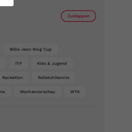
Zuklappen
Billie Jean King Cup
n
ITF
Kids & Jugend
Racketlon
Rollstuhltennis
nis
Wochenvorschau
WTA