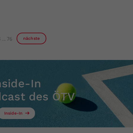
8
76
nächste
nside-In
dcast des ÖTV
Inside-In