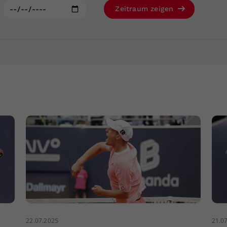
Zweck
generierte ID, für die historische Speicherung
:
Zeitraum zeigen
Ihrer vorgenommen Einstellungen, falls der
Webseiten-Betreiber dies eingestellt hat.
22.07.2025
21.0