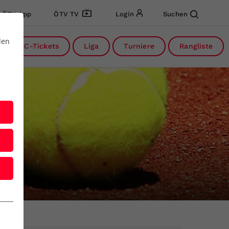
ÖTV App
ÖTV TV
Login
Suchen
den
DC-Tickets
Liga
Turniere
Rangliste