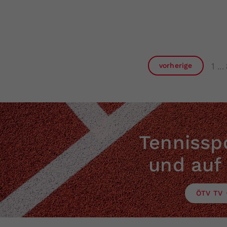
1
vorherige
Tennisspo
und auf
ÖTV TV