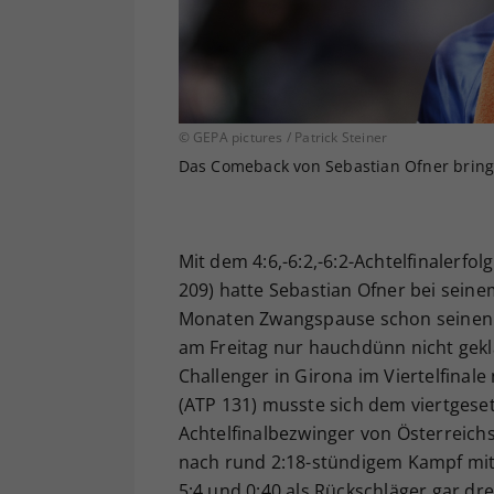
© GEPA pictures / Patrick Steiner
Das Comeback von Sebastian Ofner bringt 
Mit dem 4:6,-6:2,-6:2-Achtelfinaler
209) hatte Sebastian Ofner bei sein
Monaten Zwangspause schon seinen zw
am Freitag nur hauchdünn nicht gekla
Challenger in Girona im Viertelfinal
(ATP 131) musste sich dem viertgeset
Achtelfinalbezwinger von Österreichs
nach rund 2:18-stündigem Kampf mit 6
5:4 und 0:40 als Rückschläger gar dre