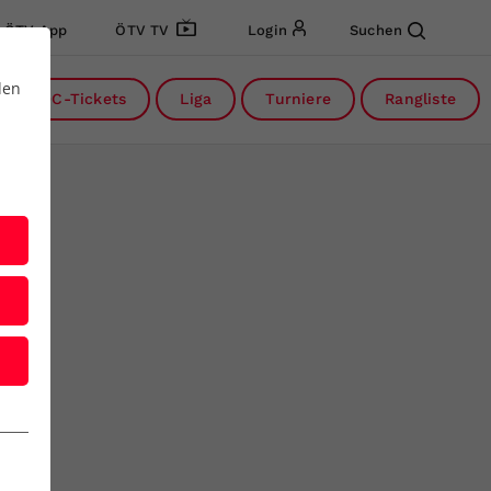
ÖTV App
ÖTV TV
Login
Suchen
den
DC-Tickets
Liga
Turniere
Rangliste