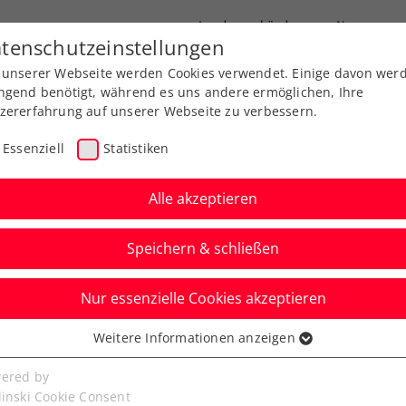
Landesverbände
News
tenschutzeinstellungen
 unserer Webseite werden Cookies verwendet. Einige davon wer
port
Ausbildung
Services
Über uns
ngend benötigt, während es uns andere ermöglichen, Ihre
zererfahrung auf unserer Webseite zu verbessern.
Essenziell
Statistiken
Alle akzeptieren
Speichern & schließen
Nur essenzielle Cookies akzeptieren
 Girona: Ofner
Weitere Informationen anzeigen
ssenziell
Tenniskrimi aus
senzielle Cookies werden für grundlegende Funktionen der
ered by
bseite benötigt. Dadurch ist gewährleistet, dass die Webseite
linski Cookie Consent