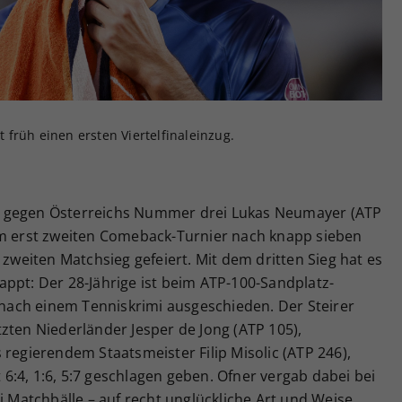
Zweck
generierte ID, für die historische Speicherung
Ihrer vorgenommen Einstellungen, falls der
Webseiten-Betreiber dies eingestellt hat.
früh einen ersten Viertelfinaleinzug.
folg gegen Österreichs Nummer drei Lukas Neumayer (ATP
em erst zweiten Comeback-Turnier nach knapp sieben
eiten Matchsieg gefeiert. Mit dem dritten Sieg hat es
ppt: Der 28-Jährige ist beim ATP-100-Sandplatz-
e nach einem Tenniskrimi ausgeschieden. Der Steirer
zten Niederländer Jesper de Jong (ATP 105),
 regierendem Staatsmeister Filip Misolic (ATP 246),
:4, 1:6, 5:7 geschlagen geben. Ofner vergab dabei bei
i Matchbälle – auf recht unglückliche Art und Weise,