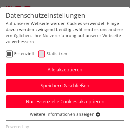
Zurück zur Newsübersicht
Datenschutzeinstellungen
Auf unserer Webseite werden Cookies verwendet. Einige
davon werden zwingend benötigt, während es uns andere
ermöglichen, Ihre Nutzererfahrung auf unserer Webseite
zu verbessern.
ATP
Turniere
Essenziell
Statistiken
ATP Rom: Aus in Runde 3
– kein
Alle akzeptieren
Geburtstagsgeschenk für
Speichern & schließen
Ofner
Nur essenzielle Cookies akzeptieren
Nach vier Siegen ist für Österreichs
Nummer eins in der italienischen
Weitere Informationen anzeigen
Essenziell
Hauptstadt dann doch Endstation.
Essenzielle Cookies werden für grundlegende
Powered by