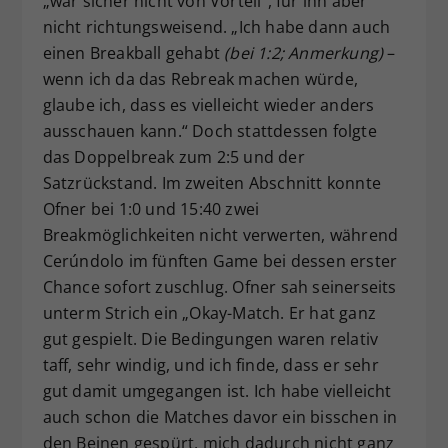
„war sicher nicht von Vorteil“, für ihn aber
nicht richtungsweisend. „Ich habe dann auch
einen Breakball gehabt
(bei 1:2; Anmerkung)
–
wenn ich da das Rebreak machen würde,
glaube ich, dass es vielleicht wieder anders
ausschauen kann.“ Doch stattdessen folgte
das Doppelbreak zum 2:5 und der
Satzrückstand. Im zweiten Abschnitt konnte
Ofner bei 1:0 und 15:40 zwei
Breakmöglichkeiten nicht verwerten, während
Cerúndolo im fünften Game bei dessen erster
Chance sofort zuschlug. Ofner sah seinerseits
unterm Strich ein „Okay-Match. Er hat ganz
gut gespielt. Die Bedingungen waren relativ
taff, sehr windig, und ich finde, dass er sehr
gut damit umgegangen ist. Ich habe vielleicht
auch schon die Matches davor ein bisschen in
den Beinen gespürt, mich dadurch nicht ganz