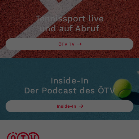
Tennissport live
und auf Abruf
ÖTV TV
Inside-In
Der Podcast des ÖTV
Inside-In