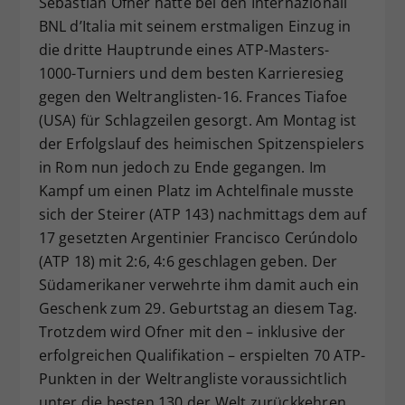
Sebastian Ofner hatte bei den Internazionali
Dieser Wert speichert Ihre Consent-
BNL d’Italia mit seinem erstmaligen Einzug in
Einstellungen. Unter anderem eine
die dritte Hauptrunde eines ATP-Masters-
zufällig generierte ID, für die
1000-Turniers und dem besten Karrieresieg
Zweck
historische Speicherung Ihrer
gegen den Weltranglisten-16. Frances Tiafoe
vorgenommen Einstellungen, falls der
(USA) für Schlagzeilen gesorgt. Am Montag ist
Webseiten-Betreiber dies eingestellt
hat.
der Erfolgslauf des heimischen Spitzenspielers
in Rom nun jedoch zu Ende gegangen. Im
Kampf um einen Platz im Achtelfinale musste
sich der Steirer (ATP 143) nachmittags dem auf
17 gesetzten Argentinier Francisco Cerúndolo
(ATP 18) mit 2:6, 4:6 geschlagen geben. Der
Südamerikaner verwehrte ihm damit auch ein
Geschenk zum 29. Geburtstag an diesem Tag.
Trotzdem wird Ofner mit den – inklusive der
erfolgreichen Qualifikation – erspielten 70 ATP-
Punkten in der Weltrangliste voraussichtlich
unter die besten 130 der Welt zurückkehren.