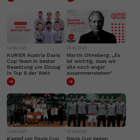
14.08.2025
29.06.2025
KURIER Austria Davis
Martin Ohneberg: „Es
Cup Team in bester
ist wichtig, dass wir
Besetzung um Einzug
alle noch enger
in Top 8 der Welt
zusammenstehen“
12.06.2025
10.04.2025
Kampf um Davis Cup
Davis Cup gegen