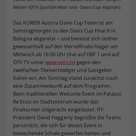
Melzer (ÖTV-Sportdirektor und -Davis-Cup-Kapitän).
Dieser Wert speichert Ihre Consent-
Einstellungen. Unter anderem eine
zufällig generierte ID, für die
Das KURIER Austria Davis Cup Team ist am
Zweck
historische Speicherung Ihrer
Samstagmorgen zu den Davis Cup Final 8 in
vorgenommen Einstellungen, falls der
Bologna abgereist – und bereitet sich seither
Webseiten-Betreiber dies eingestellt
gewissenhaft auf den Viertelfinalschlager am
hat.
Mittwoch ab 16:00 Uhr (live auf ORF 1 und auf
ÖTV TV unter
www.oetv.tv
) gegen den
zweifachen Titelverteidiger und Gastgeber
Italien vor. Am Sonntag stand zunächst noch
eine Zusammenkunft auf dem Programm:
Beim traditionellen Welcome Event im Palazzo
Re Enzo im Stadtzentrum wurde das
Finalturnier stilgerecht eingeläutet. ITF-
Präsident David Haggerty begrüßte die Teams
persönlich, die sich für dieses Event in
bestechende Schale geworfen hatten und