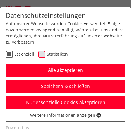
Zurück zur Newsübersicht
Datenschutzeinstellungen
Auf unserer Webseite werden Cookies verwendet. Einige
davon werden zwingend benötigt, während es uns andere
ermöglichen, Ihre Nutzererfahrung auf unserer Webseite
zu verbessern.
Davis Cup
Essenziell
Statistiken
KURIER Austria Davis Cup
Team bereit für Italien:
Alle akzeptieren
„Nichts zu verlieren …“
Speichern & schließen
…, alles zu gewinnen. Der Auftritt im
Nur essenzielle Cookies akzeptieren
Zentrum Bolognas im Outfit des
Herrenausstatters Sturm ist ein erster
Weitere Informationen anzeigen
Essenziell
Win.
Essenzielle Cookies werden für grundlegende
Powered by