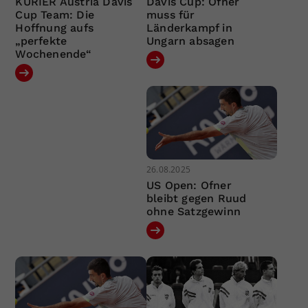
KURIER Austria Davis
Davis Cup: Ofner
Cup Team: Die
muss für
Hoffnung aufs
Länderkampf in
„perfekte
Ungarn absagen
Wochenende“
26.08.2025
US Open: Ofner
bleibt gegen Ruud
ohne Satzgewinn