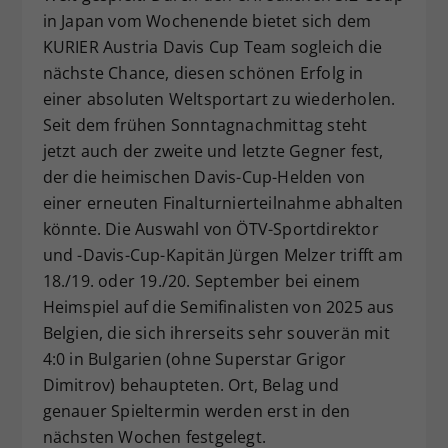
in Japan vom Wochenende bietet sich dem
Dieser Wert speichert Ihre Consent-
KURIER Austria Davis Cup Team sogleich die
Einstellungen. Unter anderem eine
zufällig generierte ID, für die
nächste Chance, diesen schönen Erfolg in
Zweck
historische Speicherung Ihrer
einer absoluten Weltsportart zu wiederholen.
vorgenommen Einstellungen, falls der
Seit dem frühen Sonntagnachmittag steht
Webseiten-Betreiber dies eingestellt
jetzt auch der zweite und letzte Gegner fest,
hat.
der die heimischen Davis-Cup-Helden von
einer erneuten Finalturnierteilnahme abhalten
könnte. Die Auswahl von ÖTV-Sportdirektor
und -Davis-Cup-Kapitän Jürgen Melzer trifft am
18./19. oder 19./20. September bei einem
Heimspiel auf die Semifinalisten von 2025 aus
Belgien, die sich ihrerseits sehr souverän mit
4:0 in Bulgarien (ohne Superstar Grigor
Dimitrov) behaupteten. Ort, Belag und
genauer Spieltermin werden erst in den
nächsten Wochen festgelegt.