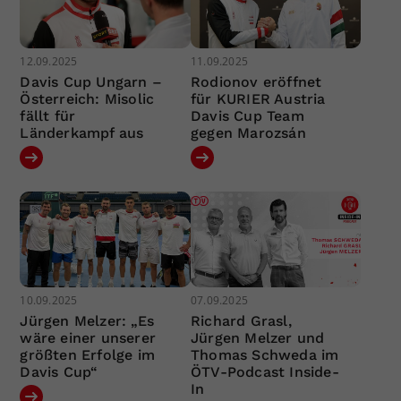
12.09.2025
11.09.2025
Davis Cup Ungarn –
Rodionov eröffnet
Österreich: Misolic
für KURIER Austria
fällt für
Davis Cup Team
Länderkampf aus
gegen Marozsán
10.09.2025
07.09.2025
Jürgen Melzer: „Es
Richard Grasl,
wäre einer unserer
Jürgen Melzer und
größten Erfolge im
Thomas Schweda im
Davis Cup“
ÖTV-Podcast Inside-
In