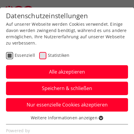
Zurück zur Newsübersicht
Datenschutzeinstellungen
Auf unserer Webseite werden Cookies verwendet. Einige
davon werden zwingend benötigt, während es uns andere
ermöglichen, Ihre Nutzererfahrung auf unserer Webseite
zu verbessern.
Davis Cup
Essenziell
Statistiken
Österreichs Davis-Cup-
Helden im Kampf ums
Alle akzeptieren
Finalturnier gegen Belgien
Speichern & schließen
Im September wird das KURIER Austria
Nur essenzielle Cookies akzeptieren
Davis Cup Team die in Summe zweifellos
favorisierten Gäste empfangen.
Weitere Informationen anzeigen
Essenziell
Verfasst von: Manuel Wachta, 09.02.2026
Essenzielle Cookies werden für grundlegende
Powered by