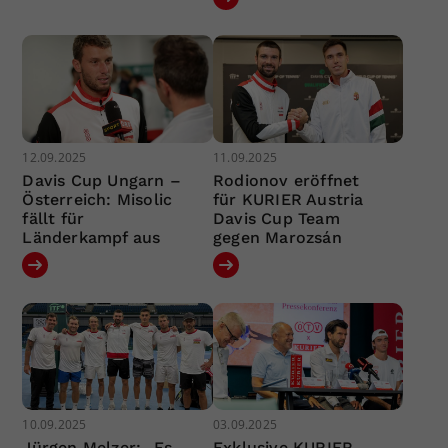
12.09.2025
11.09.2025
Davis Cup Ungarn –
Rodionov eröffnet
Österreich: Misolic
für KURIER Austria
fällt für
Davis Cup Team
Länderkampf aus
gegen Marozsán
10.09.2025
03.09.2025
Jürgen Melzer: „Es
Exklusive KURIER-