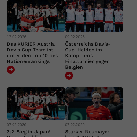
13.02.2026
09.02.2026
Das KURIER Austria
Österreichs Davis-
Davis Cup Team ist
Cup-Helden im
unter den Top 10 des
Kampf ums
Nationenrankings
Finalturnier gegen
Belgien
07.02.2026
07.02.2026
3:2-Sieg in Japan!
Starker Neumayer