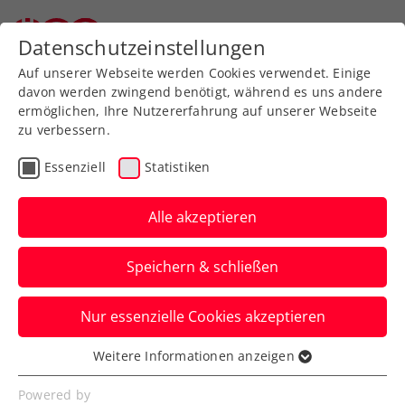
Zurück zur Newsübersicht
Datenschutzeinstellungen
Auf unserer Webseite werden Cookies verwendet. Einige
davon werden zwingend benötigt, während es uns andere
ermöglichen, Ihre Nutzererfahrung auf unserer Webseite
zu verbessern.
Davis Cup
Essenziell
Statistiken
Kartenvorverkauf für
Davis Cup Österreich
Alle akzeptieren
gegen Türkei gestartet
Speichern & schließen
Die Tickets für den Länderkampf am
Nur essenzielle Cookies akzeptieren
13./14. September 2024 in Bad
Waltersdorf sind bei Ö-Ticket erhältlich.
Weitere Informationen anzeigen
Essenziell
Verfasst von: Manuel Wachta, 29.05.2024
Essenzielle Cookies werden für grundlegende
Powered by