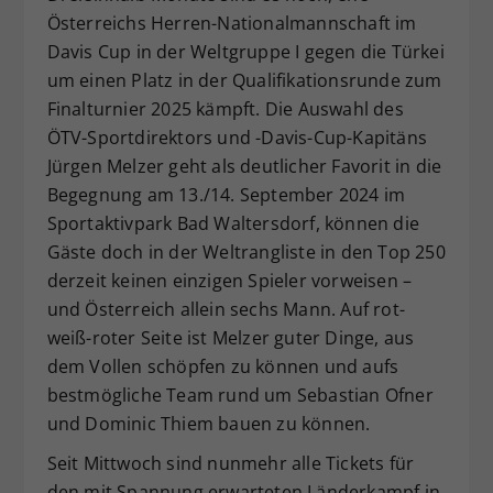
Österreichs Herren-Nationalmannschaft im
Dieser Wert speichert Ihre Consent-
Davis Cup in der Weltgruppe I gegen die Türkei
Einstellungen. Unter anderem eine
zufällig generierte ID, für die
um einen Platz in der Qualifikationsrunde zum
Zweck
historische Speicherung Ihrer
Finalturnier 2025 kämpft. Die Auswahl des
vorgenommen Einstellungen, falls der
ÖTV-Sportdirektors und -Davis-Cup-Kapitäns
Webseiten-Betreiber dies eingestellt
Jürgen Melzer geht als deutlicher Favorit in die
hat.
Begegnung am 13./14. September 2024 im
Sportaktivpark Bad Waltersdorf, können die
Gäste doch in der Weltrangliste in den Top 250
derzeit keinen einzigen Spieler vorweisen –
und Österreich allein sechs Mann. Auf rot-
weiß-roter Seite ist Melzer guter Dinge, aus
dem Vollen schöpfen zu können und aufs
bestmögliche Team rund um Sebastian Ofner
und Dominic Thiem bauen zu können.
Seit Mittwoch sind nunmehr alle Tickets für
den mit Spannung erwarteten Länderkampf in