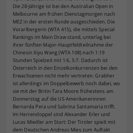
Die 28-Jährige ist bei den Australian Open in
Dieser Wert speichert Ihre Consent-
Melbourne am frühen Dienstagmorgen nach
Einstellungen. Unter anderem eine
zufällig generierte ID, für die
MEZ in der ersten Runde ausgeschieden. Die
Zweck
historische Speicherung Ihrer
Vorarlbergerin (WTA 415), die mittels Special
vorgenommen Einstellungen, falls der
Rankings im Main Draw stand, unterlag bei
Webseiten-Betreiber dies eingestellt
ihrer fünften Major-Hauptfeldteilnahme der
hat.
Chinesin Xiyu Wang (WTA 108) nach 1:19
Stunden Spielzeit mit 1:6, 5:7. Dadurch ist
Österreich in den Einzelkonkurrenzen bei den
Erwachsenen nicht mehr vertreten. Grabher
ist allerdings im Doppelbewerb noch dabei, wo
sie mit der Britin Tara Moore frühestens am
Donnerstag auf die US-Amerikanerinnen
Bernarda Pera und Sabrina Santamaria trifft.
Im Herrendoppel sind Alexander Erler und
Lucas Miedler am Start: Der Tiroler spielt mit
dem Deutschen Andreas Mies zum Auftakt