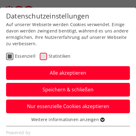
Zurück zur Newsübersicht
Datenschutzeinstellungen
Auf unserer Webseite werden Cookies verwendet. Einige
davon werden zwingend benötigt, während es uns andere
ermöglichen, Ihre Nutzererfahrung auf unserer Webseite
zu verbessern.
ATP
WTA
Turniere
Essenziell
Statistiken
Australian Open: Grabher
muss Auftaktniederlage
Alle akzeptieren
hinnehmen
Speichern & schließen
Österreichs Spitzenspielerin verliert in
Nur essenzielle Cookies akzeptieren
Melbourne ihr Erstrundenspiel in zwei
Sätzen.
Weitere Informationen anzeigen
Essenziell
Verfasst von: Manuel Wachta, 14.01.2025
Essenzielle Cookies werden für grundlegende
Powered by