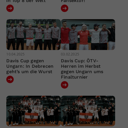
in Top 8 der Welt
Fansektor!
10.04.2025
03.02.2025
Davis Cup gegen
Davis Cup: ÖTV-
Ungarn: In Debrecen
Herren im Herbst
geht’s um die Wurst
gegen Ungarn ums
Finalturnier