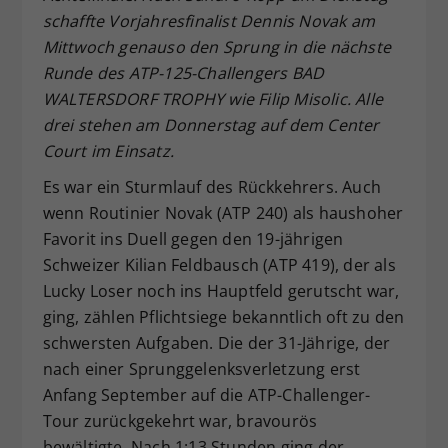
schaffte Vorjahresfinalist Dennis Novak am
Dieser Wert speichert Ihre Consent-
Mittwoch genauso den Sprung in die nächste
Einstellungen. Unter anderem eine
zufällig generierte ID, für die
Runde des ATP-125-Challengers BAD
Zweck
historische Speicherung Ihrer
WALTERSDORF TROPHY wie Filip Misolic. Alle
vorgenommen Einstellungen, falls der
drei stehen am Donnerstag auf dem Center
Webseiten-Betreiber dies eingestellt
Court im Einsatz.
hat.
Es war ein Sturmlauf des Rückkehrers. Auch
wenn Routinier Novak (ATP 240) als haushoher
Favorit ins Duell gegen den 19-jährigen
Schweizer Kilian Feldbausch (ATP 419), der als
Lucky Loser noch ins Hauptfeld gerutscht war,
ging, zählen Pflichtsiege bekanntlich oft zu den
schwersten Aufgaben. Die der 31-Jährige, der
nach einer Sprunggelenksverletzung erst
Anfang September auf die ATP-Challenger-
Tour zurückgekehrt war, bravourös
bewältigte. Nach 1:13 Stunden ging der