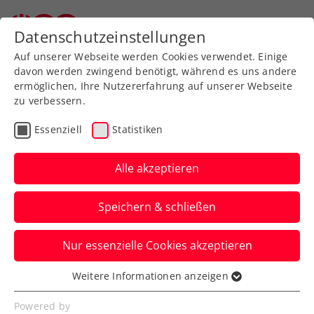
Zurück zur Newsübersicht
Datenschutzeinstellungen
Auf unserer Webseite werden Cookies verwendet. Einige
davon werden zwingend benötigt, während es uns andere
ermöglichen, Ihre Nutzererfahrung auf unserer Webseite
zu verbessern.
Turniere
ATP
Essenziell
Statistiken
BAD WALTERSDORF
TROPHY: Auch Novak und
Alle akzeptieren
Misolic weiter
Speichern & schließen
Damit kommt es beim ATP-Challenger
Nur essenzielle Cookies akzeptieren
gleich zu drei Achtelfinalkrachern mit rot-
weiß-roter Beteiligung.
Weitere Informationen anzeigen
Essenziell
Verfasst von: Presseaussendung / Redaktion, 18.09.2024
Essenzielle Cookies werden für grundlegende
Powered by