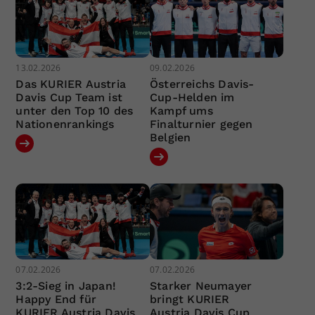
13.02.2026
09.02.2026
Das KURIER Austria
Österreichs Davis-
Davis Cup Team ist
Cup-Helden im
unter den Top 10 des
Kampf ums
Nationenrankings
Finalturnier gegen
Belgien
07.02.2026
07.02.2026
3:2-Sieg in Japan!
Starker Neumayer
Happy End für
bringt KURIER
KURIER Austria Davis
Austria Davis Cup