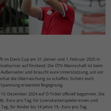
Zweck
generierte ID, für die historische Speicherung
Ihrer vorgenommen Einstellungen, falls der
Webseiten-Betreiber dies eingestellt hat.
ft im Davis Cup am 31. Jänner und 1. Februar 2025 in
inalturnier auf Finnland. Die ÖTV-Mannschaft ist beim
 Außenseiter und braucht eure Unterstützung, um vor
hat die Überraschung zu schaffen. Sichert euch
mit Spannung erwartete Begegnung.
0. Dezember 2024 auf Ö-Ticket offiziell begonnen. Die
8,- Euro pro Tag, für Lizenzkartenspieler:innen und
Tag, für Kinder bis 14 Jahre 19,- Euro pro Tag.