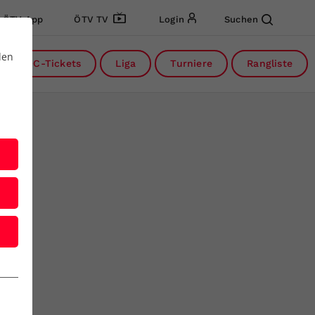
ÖTV App
ÖTV TV
Login
Suchen
den
DC-Tickets
Liga
Turniere
Rangliste