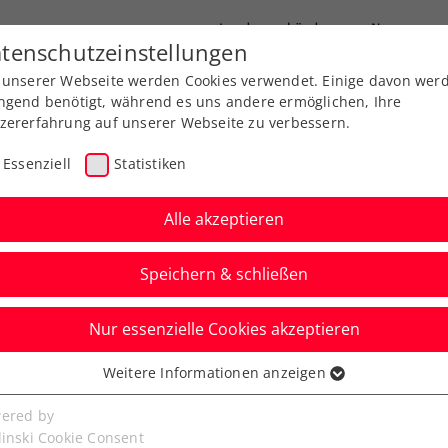
Landesverbände
News
tenschutzeinstellungen
 unserer Webseite werden Cookies verwendet. Einige davon wer
port
Ausbildung
Services
Über uns
ngend benötigt, während es uns andere ermöglichen, Ihre
zererfahrung auf unserer Webseite zu verbessern.
Essenziell
Statistiken
Alle akzeptieren
Speichern & schließen
Nur essenzielle Cookies akzeptieren
is Cup Österreich –
Weitere Informationen anzeigen
ssenziell
ort erhältlich
senzielle Cookies werden für grundlegende Funktionen der
ered by
bseite benötigt. Dadurch ist gewährleistet, dass die Webseite
linski Cookie Consent