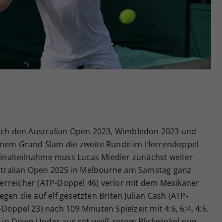
Zweck
generierte ID, für die historische Speicherung
Ihrer vorgenommen Einstellungen, falls der
Webseiten-Betreiber dies eingestellt hat.
nach den Australian Open 2023, Wimbledon 2023 und
einem Grand Slam die zweite Runde im Herrendoppel
lfinalteilnahme muss Lucas Miedler zunächst weiter
Australian Open 2025 in Melbourne am Samstag ganz
erreicher (ATP-Doppel 46) verlor mit dem Mexikaner
gen die auf elf gesetzten Briten Julian Cash (ATP-
oppel 23) nach 109 Minuten Spielzeit mit 4:6, 6:4, 4:6.
in Down Under aus rot-weiß-rotem Blickwinkel nun