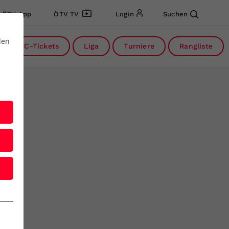
ÖTV App
ÖTV TV
Login
Suchen
den
DC-Tickets
Liga
Turniere
Rangliste