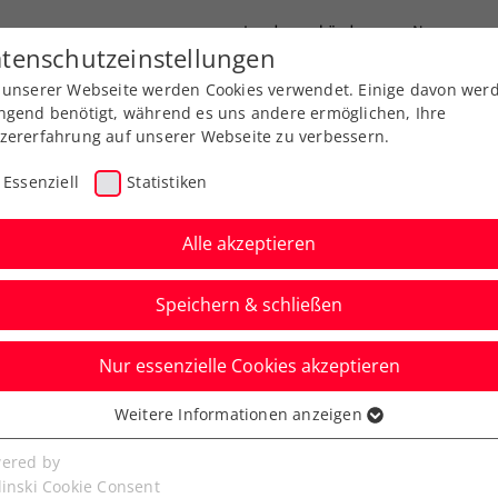
Landesverbände
News
tenschutzeinstellungen
 unserer Webseite werden Cookies verwendet. Einige davon wer
port
Ausbildung
Services
Über uns
ngend benötigt, während es uns andere ermöglichen, Ihre
zererfahrung auf unserer Webseite zu verbessern.
Essenziell
Statistiken
Alle akzeptieren
Speichern & schließen
Nur essenzielle Cookies akzeptieren
n: Miedler schrammt
Weitere Informationen anzeigen
ssenziell
e vorbei
senzielle Cookies werden für grundlegende Funktionen der
ered by
bseite benötigt. Dadurch ist gewährleistet, dass die Webseite
linski Cookie Consent