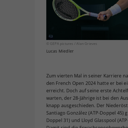
© GEPA pictures / Alan Grieves
Lucas Miedler
Zum vierten Mal in seiner Karriere 
den French Open 2024 hatte er bei 
erreicht. Doch auf seine erste Achte
warten, der 28-Jährige ist bei den 
knapp ausgeschieden. Der Niederöst
Santiago González (ATP-Doppel 45) ge
Doppel 31) und Lloyd Glasspool (ATP-D
Damit sind die Erwachsenenbewerbe 