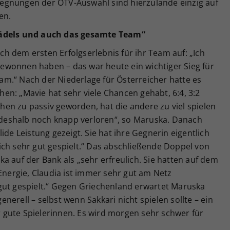
egnungen der ÖTV-Auswahl sind hierzulande einzig auf
en.
Mädels und auch das gesamte Team“
h dem ersten Erfolgserlebnis für ihr Team auf: „Ich
 gewonnen haben – das war heute ein wichtiger Sieg für
m.“ Nach der Niederlage für Österreicher hatte es
n: „Mavie hat sehr viele Chancen gehabt, 6:4, 3:2
schen zu passiv geworden, hat die andere zu viel spielen
t deshalb noch knapp verloren“, so Maruska. Danach
ide Leistung gezeigt. Sie hat ihre Gegnerin eigentlich
ich sehr gut gespielt.“ Das abschließende Doppel von
a auf der Bank als „sehr erfreulich. Sie hatten auf dem
 Energie, Claudia ist immer sehr gut am Netz
gut gespielt.“ Gegen Griechenland erwartet Maruska
erell – selbst wenn Sakkari nicht spielen sollte – ein
gute Spielerinnen. Es wird morgen sehr schwer für