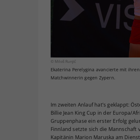
© Miloš Runjić
Ekaterina Perelygina avancierte mit ihre
Matchwinnerin gegen Zypern.
Im zweiten Anlauf hat’s geklappt: Ö
Billie Jean King Cup in der Europa/Af
Gruppenphase ein erster Erfolg gelu
Finnland setzte sich die Mannschaft 
Kapitänin Marion Maruska am Diensta