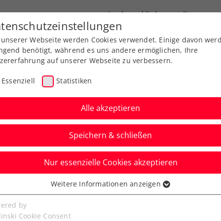
Landesverbände
News
tenschutzeinstellungen
 unserer Webseite werden Cookies verwendet. Einige davon wer
port
Ausbildung
Services
Über uns
ngend benötigt, während es uns andere ermöglichen, Ihre
zererfahrung auf unserer Webseite zu verbessern.
Essenziell
Statistiken
Alle akzeptieren
Speichern & schließen
Nur essenzielle Cookies akzeptieren
ng Cup: ÖTV-Damen
Weitere Informationen anzeigen
ssenziell
ypern 1. Gruppensieg
senzielle Cookies werden für grundlegende Funktionen der
ered by
bseite benötigt. Dadurch ist gewährleistet, dass die Webseite
linski Cookie Consent