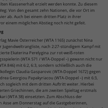
lten Klassenerhalt erzielt werden konnte. Zu diesem
 Weg: Von den gesamt zehn Nationen, die vor Ort im
ier ab. Auch bei einem dritten Platz in ihrer
or einem möglichen Abstieg noch nicht gefeit.
eg
rlag Mavie Österreicher (WTA 1165) zunächst Nina
 Jugendweltrangliste, nach 2:27-stündigem Kampf mit
cierte Ekaterina Perelygina zur rot-weiß-roten
sspielerin (WTA 571 / WTA-Doppel –) gewann nicht nur
TA 846) mit 6:2, 6:3, sondern schließlich auch die
lkollegin Claudia Gasparovic (WTA-Doppel 1672) gegen
drea Georgiou Papakyriacou (WTA-Doppel –) mit 6:3,
ch sogleich mit dem dritten Auftritt weiter. Hierbei
erten Griechinnen, die am zweiten Spieltag erstmals
kkari (WTA 38) einsetzten. Zum Abschluss der
n Asse am Donnerstag auf die Gastgeberinnen,