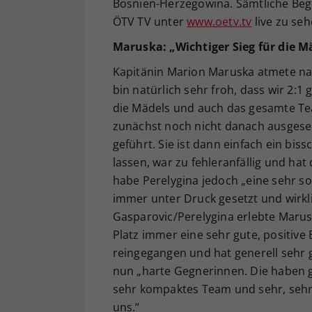
Bosnien-Herzegowina. Sämtliche Beg
ÖTV TV unter
www.oetv.tv
live zu seh
Maruska: „Wichtiger Sieg für die 
Kapitänin Marion Maruska atmete nac
bin natürlich sehr froh, dass wir 2:1
die Mädels und auch das gesamte Tea
zunächst noch nicht danach ausgesehe
geführt. Sie ist dann einfach ein bis
lassen, war zu fehleranfällig und ha
habe Perelygina jedoch „eine sehr sol
immer unter Druck gesetzt und wirkl
Gasparovic/Perelygina erlebte Marusk
Platz immer eine sehr gute, positive
reingegangen und hat generell sehr 
nun „harte Gegnerinnen. Die haben gen
sehr kompaktes Team und sehr, sehr 
uns.“