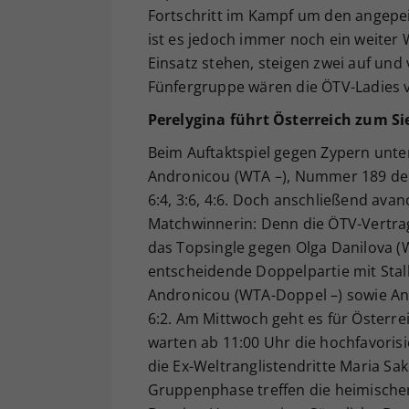
Fortschritt im Kampf um den angepei
ist es jedoch immer noch ein weiter
Einsatz stehen, steigen zwei auf und v
Fünfergruppe wären die ÖTV-Ladies v
Perelygina führt Österreich zum Si
Beim Auftaktspiel gegen Zypern unte
Andronicou (WTA –), Nummer 189 der
6:4, 3:6, 4:6. Doch anschließend avan
Matchwinnerin: Denn die ÖTV-Vertrag
das Topsingle gegen Olga Danilova (W
entscheidende Doppelpartie mit Stal
Andronicou (WTA-Doppel –) sowie An
6:2. Am Mittwoch geht es für Österrei
warten ab 11:00 Uhr die hochfavorisi
die Ex-Weltranglistendritte Maria Sa
Gruppenphase treffen die heimische