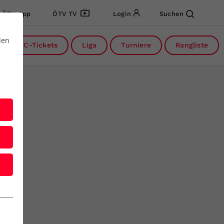
ÖTV App
ÖTV TV
Login
Suchen
den
DC-Tickets
Liga
Turniere
Rangliste