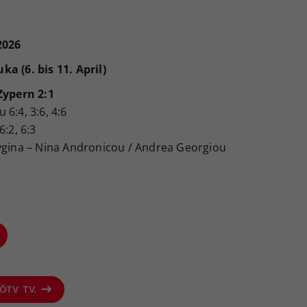
2026
a (6. bis 11. April)
Zypern 2:1
6:4, 3:6, 4:6
:2, 6:3
lygina – Nina Andronicou / Andrea Georgiou
 ÖTV TV.