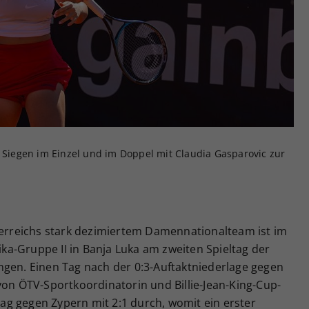
Zweck
generierte ID, für die historische Speicherung
Ihrer vorgenommen Einstellungen, falls der
Webseiten-Betreiber dies eingestellt hat.
n Siegen im Einzel und im Doppel mit Claudia Gasparovic zur
sterreichs stark dezimiertem Damennationalteam ist im
rika-Gruppe II in Banja Luka am zweiten Spieltag der
ngen. Einen Tag nach der 0:3-Auftaktniederlage gegen
von ÖTV-Sportkoordinatorin und Billie-Jean-King-Cup-
g gegen Zypern mit 2:1 durch, womit ein erster