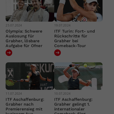
25.07.2024
19.07.2024
Olympia: Schwere
ITF Turin: Fort- und
Auslosung für
Rückschritte für
Grabher, lösbare
Grabher bei
Aufgabe für Ofner
Comeback-Tour
11.07.2024
10.07.2024
ITF Aschaffenburg:
ITF Aschaffenburg:
Grabher nach
Grabher gelingt 1.
Premierensieg mit
internationaler
kuriosem Aus
Comeback-Sieg