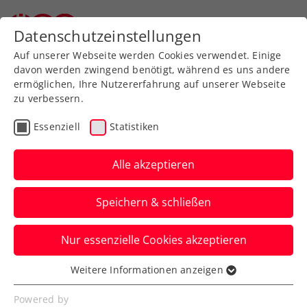
Zurück zur Newsübersicht
Datenschutzeinstellungen
Auf unserer Webseite werden Cookies verwendet. Einige
davon werden zwingend benötigt, während es uns andere
ermöglichen, Ihre Nutzererfahrung auf unserer Webseite
zu verbessern.
WTA
Turniere
Essenziell
Statistiken
WTA Auckland: Grabher
schlägt sich auch gegen
Alle akzeptieren
Osaka wacker
Speichern & schließen
Dennoch kommt für Österreichs
Nur essenzielle Cookies akzeptieren
Spitzenspielerin in Neuseeland im
Achtelfinale das Aus.
Weitere Informationen anzeigen
Essenziell
Verfasst von: Manuel Wachta, 01.01.2025
Essenzielle Cookies werden für grundlegende
Powered by