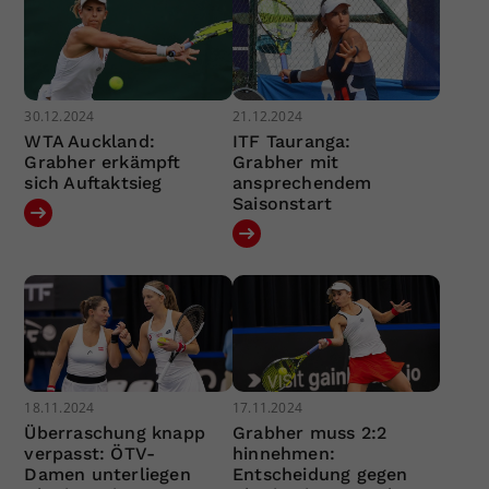
30.12.2024
21.12.2024
WTA Auckland:
ITF Tauranga:
Grabher erkämpft
Grabher mit
sich Auftaktsieg
ansprechendem
Saisonstart
18.11.2024
17.11.2024
Überraschung knapp
Grabher muss 2:2
verpasst: ÖTV-
hinnehmen:
Damen unterliegen
Entscheidung gegen