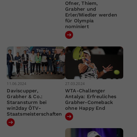
Ofner, Thiem,
Grabher und
Erler/Miedler werden
für Olympia
nominiert
11.06.2024
27.03.2024
Daviscupper,
WTA-Challenger
Grabher & Co.:
Antalya: Erfreuliches
Staransturm bei
Grabher-Comeback
win2day ÖTV-
ohne Happy End
Staatsmeisterschaften