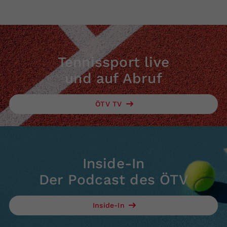
Tennissport live
und auf Abruf
ÖTV TV
Inside-In
Der Podcast des ÖTV
Inside-In