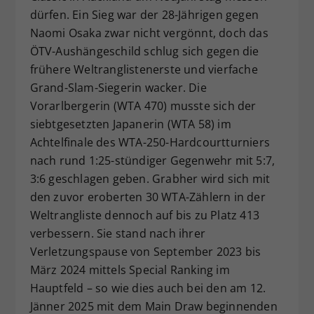
dürfen. Ein Sieg war der 28-Jährigen gegen
Dieser Wert speichert Ihre Consent-
Naomi Osaka zwar nicht vergönnt, doch das
Einstellungen. Unter anderem eine
zufällig generierte ID, für die
ÖTV-Aushängeschild schlug sich gegen die
Zweck
historische Speicherung Ihrer
frühere Weltranglistenerste und vierfache
vorgenommen Einstellungen, falls der
Grand-Slam-Siegerin wacker. Die
Webseiten-Betreiber dies eingestellt
Vorarlbergerin (WTA 470) musste sich der
hat.
siebtgesetzten Japanerin (WTA 58) im
Achtelfinale des WTA-250-Hardcourtturniers
nach rund 1:25-stündiger Gegenwehr mit 5:7,
3:6 geschlagen geben. Grabher wird sich mit
den zuvor eroberten 30 WTA-Zählern in der
Weltrangliste dennoch auf bis zu Platz 413
verbessern. Sie stand nach ihrer
Verletzungspause von September 2023 bis
März 2024 mittels Special Ranking im
Hauptfeld – so wie dies auch bei den am 12.
Jänner 2025 mit dem Main Draw beginnenden