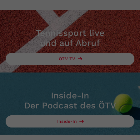
Tennissport live
und auf Abruf
ÖTV TV
Inside-In
Der Podcast des ÖTV
Inside-In