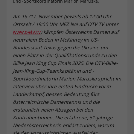
und -Sportkoordinatorin Marion Maruska.
Dieser Wert speichert Ihre Consent-
Einstellungen. Unter anderem eine
Am 16./17. November (jeweils ab 12:00 Uhr
zufällig generierte ID, für die
Ortszeit / 19:00 Uhr MEZ live auf ÖTV TV unter
Zweck
historische Speicherung Ihrer
www.oetv.tv
) kämpfen Österreichs Damen auf
vorgenommen Einstellungen, falls der
neutralem Boden in McKinney im US-
Webseiten-Betreiber dies eingestellt
hat.
Bundesstaat Texas gegen die Ukraine um
einen Platz in der Qualifikationsrunde zu den
Billie Jean King Cup Finals 2025. Die ÖTV-Billie-
Jean-King-Cup-Teamkapitänin und -
Sportkoordinatorin Marion Maruska spricht im
Interview über ihre ersten Eindrücke vorm
Länderkampf, dessen Bedeutung fürs
österreichische Damentennis und die
erstaunlich vielen Absagen bei den
Kontrahentinnen. Die erfahrene, 51-jährige
Niederösterreicherin erklärt zudem, warum
sie den voraussichtlichen Ausfall der