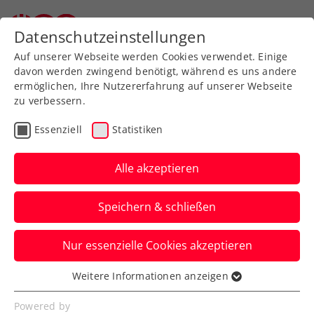
Zurück zur Newsübersicht
Datenschutzeinstellungen
Auf unserer Webseite werden Cookies verwendet. Einige
davon werden zwingend benötigt, während es uns andere
ermöglichen, Ihre Nutzererfahrung auf unserer Webseite
zu verbessern.
Billie Jean King Cup
Essenziell
Statistiken
Ukraine auch ohne
Kostyuk? Maruska sieht
Alle akzeptieren
Chancen „auf jeden Fall
Speichern & schließen
größer“
Nur essenzielle Cookies akzeptieren
Die Ausgangslage für Österreichs
Damenteam im Billie Jean King Cup
Weitere Informationen anzeigen
Essenziell
scheint besser als erwartet zu sein.
Essenzielle Cookies werden für grundlegende
Powered by