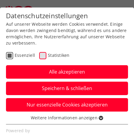
Zurück zur Newsübersicht
Datenschutzeinstellungen
Auf unserer Webseite werden Cookies verwendet. Einige
davon werden zwingend benötigt, während es uns andere
ermöglichen, Ihre Nutzererfahrung auf unserer Webseite
zu verbessern.
Billie Jean King Cup
Essenziell
Statistiken
Billie Jean King Cup:
Nächster Sieg – ÖTV-
Alle akzeptieren
Damen am Samstag um
Speichern & schließen
Platz 1
Nur essenzielle Cookies akzeptieren
Österreichs Nationalteam schlägt in
Oeiras zum Start der zweiten
Weitere Informationen anzeigen
Essenziell
Gruppenphase auch Serbien.
Essenzielle Cookies werden für grundlegende
Powered by