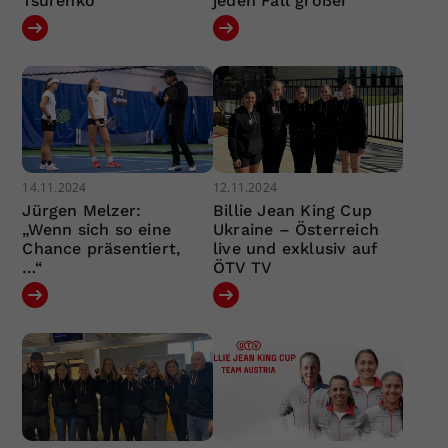
Tsurenko
jeden Fall größer“
14.11.2024
12.11.2024
Jürgen Melzer:
Billie Jean King Cup
„Wenn sich so eine
Ukraine – Österreich
Chance präsentiert,
live und exklusiv auf
…“
ÖTV TV