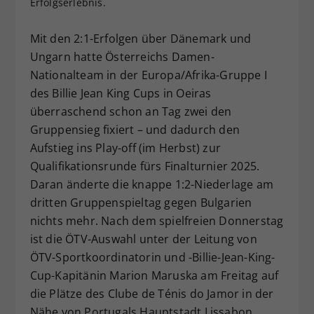
Erfolgserlebnis.
Dieser Wert speichert Ihre Consent-
Einstellungen. Unter anderem eine
Mit den 2:1-Erfolgen über Dänemark und
zufällig generierte ID, für die
Ungarn hatte Österreichs Damen-
Zweck
historische Speicherung Ihrer
Nationalteam in der Europa/Afrika-Gruppe I
vorgenommen Einstellungen, falls der
des Billie Jean King Cups in Oeiras
Webseiten-Betreiber dies eingestellt
hat.
überraschend schon an Tag zwei den
Gruppensieg fixiert – und dadurch den
Aufstieg ins Play-off (im Herbst) zur
Qualifikationsrunde fürs Finalturnier 2025.
Daran änderte die knappe 1:2-Niederlage am
dritten Gruppenspieltag gegen Bulgarien
nichts mehr. Nach dem spielfreien Donnerstag
ist die ÖTV-Auswahl unter der Leitung von
ÖTV-Sportkoordinatorin und -Billie-Jean-King-
Cup-Kapitänin Marion Maruska am Freitag auf
die Plätze des Clube de Ténis do Jamor in der
Nähe von Portugals Hauptstadt Lissabon