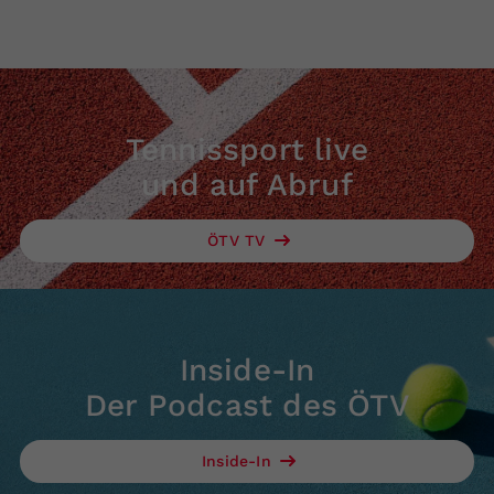
Tennissport live
und auf Abruf
ÖTV TV
Inside-In
Der Podcast des ÖTV
Inside-In