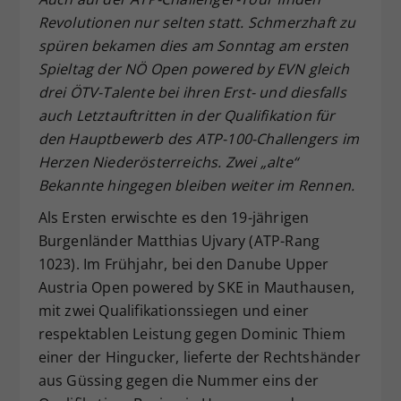
Dieser Wert speichert Ihre Consent-
Revolutionen nur selten statt. Schmerzhaft zu
Einstellungen. Unter anderem eine
spüren bekamen dies am Sonntag am ersten
zufällig generierte ID, für die
Spieltag der NÖ Open powered by EVN gleich
Zweck
historische Speicherung Ihrer
drei ÖTV-Talente bei ihren Erst- und diesfalls
vorgenommen Einstellungen, falls der
auch Letztauftritten in der Qualifikation für
Webseiten-Betreiber dies eingestellt
den Hauptbewerb des ATP-100-Challengers im
hat.
Herzen Niederösterreichs. Zwei „alte“
Bekannte hingegen bleiben weiter im Rennen.
Als Ersten erwischte es den 19-jährigen
Burgenländer Matthias Ujvary (ATP-Rang
1023). Im Frühjahr, bei den Danube Upper
Austria Open powered by SKE in Mauthausen,
mit zwei Qualifikationssiegen und einer
respektablen Leistung gegen Dominic Thiem
einer der Hingucker, lieferte der Rechtshänder
aus Güssing gegen die Nummer eins der