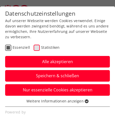
Zurück zur Newsübersicht
Datenschutzeinstellungen
Auf unserer Webseite werden Cookies verwendet. Einige
davon werden zwingend benötigt, während es uns andere
ermöglichen, Ihre Nutzererfahrung auf unserer Webseite
zu verbessern.
Turniere
ATP
Essenziell
Statistiken
NÖ Open powered by
EVN: Pichler und Melzer
Alle akzeptieren
in der Qualifikation
Speichern & schließen
weiter
Nur essenzielle Cookies akzeptieren
Für die übrigen Österreicher beim ATP-
Challenger in Tulln heißt es diesmal:
Weitere Informationen anzeigen
Essenziell
Youngsters, bitte warten.
Essenzielle Cookies werden für grundlegende
Powered by