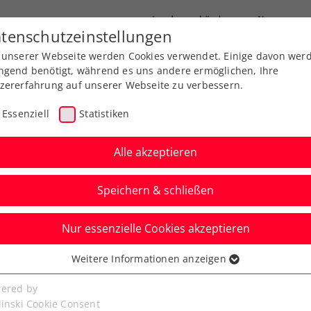
Landesverbände
News
tenschutzeinstellungen
 unserer Webseite werden Cookies verwendet. Einige davon wer
port
Ausbildung
Services
Über uns
ngend benötigt, während es uns andere ermöglichen, Ihre
zererfahrung auf unserer Webseite zu verbessern.
Essenziell
Statistiken
Alle akzeptieren
Speichern & schließen
Nur essenzielle Cookies akzeptieren
ed by EVN: Dreisatz-
Weitere Informationen anzeigen
ssenziell
-weiß-rot
senzielle Cookies werden für grundlegende Funktionen der
ered by
bseite benötigt. Dadurch ist gewährleistet, dass die Webseite
linski Cookie Consent