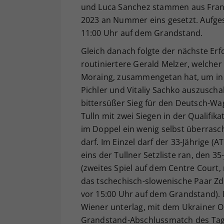
und Luca Sanchez stammen aus Fran
2023 an Nummer eins gesetzt. Aufge
11:00 Uhr auf dem Grandstand.
Gleich danach folgte der nächste Erfo
routiniertere Gerald Melzer, welcher
Moraing, zusammengetan hat, um in 
Pichler und Vitaliy Sachko auszuschal
bittersüßer Sieg für den Deutsch-Wa
Tulln mit zwei Siegen in der Qualif
im Doppel ein wenig selbst überrasc
darf. Im Einzel darf der 33-Jährige 
eins der Tullner Setzliste ran, den 3
(zweites Spiel auf dem Centre Court, 
das tschechisch-slowenische Paar Zd
vor 15:00 Uhr auf dem Grandstand). D
Wiener unterlag, mit dem Ukrainer Ol
Grandstand-Abschlussmatch des Tage