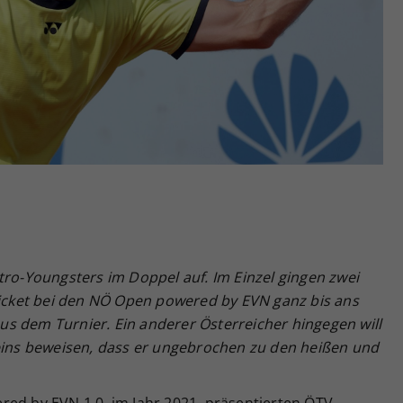
Zweck
generierte ID, für die historische Speicherung
Ihrer vorgenommen Einstellungen, falls der
Webseiten-Betreiber dies eingestellt hat.
tro-Youngsters im Doppel auf. Im Einzel gingen zwei
lticket bei den NÖ Open powered by EVN ganz bis ans
 aus dem Turnier. Ein anderer Österreicher hingegen will
ns beweisen, dass er ungebrochen zu den heißen und