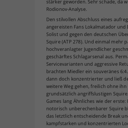
stärker geworden. Sehr schade, da wa
Rodionov-Analyse.
Den stilvollen Abschluss eines aufr
angereisten Fans Lokalmatador und D
Solist und gegen den deutschen Übe
Squire (ATP 278). Und einmal mehr pac
hochveranlagter Jugendlicher geschm
geschärftes Schlagarsenal aus. Per
Servicevarianten und aggressive Ret
brachten Miedler ein souveränes 6:4.
dann doch konzentrierter und ließ d
weitere Weg gehen, freilich ohne ihn
grundsätzlich angriffslustigen Squire
Games lang Ähnliches wie der erste: E
notorisch unberechenbarer Squire b
das letztlich entscheidende Break 
kampfstarken und konzentrierten Loc