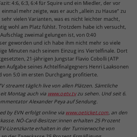
zit: 4:6, 6:3, 6:4 für Squire und ein Miedler, der vor
einmal mehr zeigte, was er auch „allein zu Hause“ zu
t sehr vielen Varianten, was es nicht leichter macht,
tig wohl am Platz fühlst. Trotzdem habe ich versucht,
Aufschlag zweimal gelungen ist, von 0:40
ser geworden und ich habe ihm nicht mehr so viele
ige Minuten nach seinem Einzug ins Viertelfinale. Dort
ertgesetzten, 21-jährigen Jungstar Flavio Cobolli (ATP
ten Aufgabe seines Achtelfinalgegners Henri Laaksonen
 von 5:0 im ersten Durchgang profitierte.
streamt täglich live von allen Plätzen. Sämtliche
seit Montag auch via
www.oetv.tv
zu sehen. Und seit 6.
ommentator Alexander Peya auf Sendung.
d by EVN erfolgt online via
www.oeticket.com
, an den
skasse. NÖ-Card-Besitzer:innen erhalten 25 Prozent
V-Lizenzkarte erhalten in der Turnierwoche von
 an der Tageskasse 25 Prozent Ermäßigung.