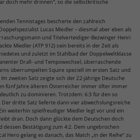
r doch mehr drinnen“, so die selbstkritische
egenden Tennistages bescherte den zahlreich
oppelspezialist Lucas Miedler – diesmal aber eben als
rraschungsmann und Titelverteidiger-Bezwinger Henri
kte Miedler (ATP 912) sein bereits in der Zeit als
iedetes und zuletzt im Stahlbad der Doppelweltklasse
manenter Drall- und Tempowechsel, überraschende
urns überrumpelten Squire speziell im ersten Satz und
 Im zweiten Satz zeigte sich der 22-jährige Deutsche
en fünf Jahre älteren Österreicher immer öfter immer
 deutlich zu dominieren. Trotzdem: 6:3 für den so
. Der dritte Satz lieferte dann vier abwechslungsreiche
in weiterhin spielfreudiger Miedler legt vor und ein
leibt dran. Doch dann glückte dem Deutschen doch
und dessen Bestätigung zum 4:2. Dem ungebrochen
al Hero gelang es danach, das Match „in der Reihe“ zu