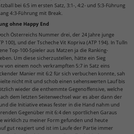
atzball bei 6:5 im ersten Satz, 3:1-, 4:2- und 5:3-Führung
ang 4:3-Führung mit Break.
ung ohne Happy End
ch Österreichs Nummer drei, der 24 Jahre junge
P 100), und der Tscheche Vit Kopriva (ATP 194). In Tulln
kene Top-100-Spieler aus Matzen ja die Ranking-
geben. Um diese sicherzustellen, hätte ein Sieg
 von einem noch verkrampften 5:7 in Satz eins
uckender Manier mit 6:2 für sich verbuchen konnte, sah
pielte nicht mit und schob einen sehenswerten Lauf bis
ötzlich wieder die enthemmte Gegenoffensive, welche
Nach dem letzten Seitenwechsel war es aber dann der
 und die Initiative etwas fester in die Hand nahm und
ierenden Gegenüber mit 6:4 den sportlichen Garaus
nie wirklich zu meiner Form gefunden und heute
rauf gut reagiert und ist im Laufe der Partie immer