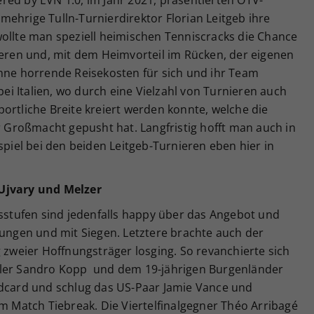
red by EVN 1.0, im Jahr 2021, präsentierten ÖTV-
ehrige Tulln-Turnierdirektor Florian Leitgeb ihre
wollte man speziell heimischen Tenniscracks die Chance
ieren und, mit dem Heimvorteil im Rücken, der eigenen
ohne horrende Reisekosten für sich und ihr Team
i Italien, wo durch eine Vielzahl von Turnieren auch
ortliche Breite kreiert werden konnte, welche die
ur Großmacht gepusht hat. Langfristig hofft man auch in
spiel bei den beiden Leitgeb-Turnieren eben hier in
/Ujvary und Melzer
rsstufen sind jedenfalls happy über das Angebot und
lungen und mit Siegen. Letztere brachte auch der
g zweier Hoffnungsträger losging. So revanchierte sich
oler Sandro Kopp und dem 19-jährigen Burgenländer
ldcard und schlug das US-Paar Jamie Vance und
im Match Tiebreak. Die Viertelfinalgegner Théo Arribagé