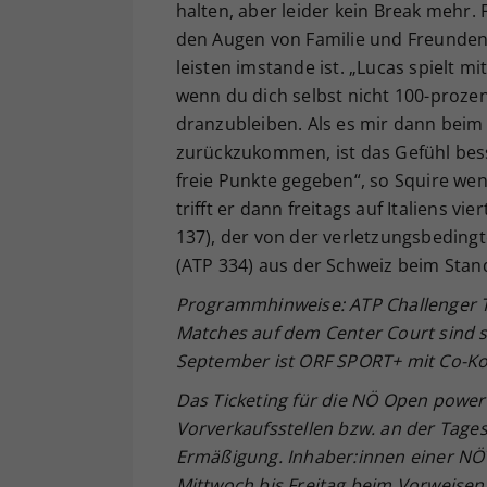
halten, aber leider kein Break mehr. Fa
den Augen von Familie und Freunden 
leisten imstande ist. „Lucas spielt mi
wenn du dich selbst nicht 100-prozen
dranzubleiben. Als es mir dann beim 
zurückzukommen, ist das Gefühl bes
freie Punkte gegeben“, so Squire wen
trifft er dann freitags auf Italiens vi
137), der von der verletzungsbeding
(ATP 334) aus der Schweiz beim Stand
Programmhinweise: ATP Challenger TV 
Matches auf dem Center Court sind 
September ist ORF SPORT+ mit Co-K
Das Ticketing für die NÖ Open powere
Vorverkaufsstellen bzw. an der Tage
Ermäßigung. Inhaber:innen einer NÖT
Mittwoch bis Freitag beim Vorweisen