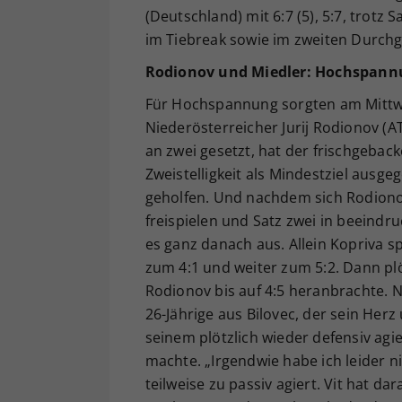
(Deutschland) mit 6:7 (5), 5:7, trotz S
im Tiebreak sowie im zweiten Durchg
Rodionov und Miedler: Hochspann
Für Hochspannung sorgten am Mittwo
Niederösterreicher Jurij Rodionov (AT
an zwei gesetzt, hat der frischgebac
Zweistelligkeit als Mindestziel ausge
geholfen. Und nachdem sich Rodionov
freispielen und Satz zwei in beeindr
es ganz danach aus. Allein Kopriva s
zum 4:1 und weiter zum 5:2. Dann pl
Rodionov bis auf 4:5 heranbrachte. 
26-Jährige aus Bilovec, der sein Herz
seinem plötzlich wieder defensiv ag
machte. „Irgendwie habe ich leider 
teilweise zu passiv agiert. Vit hat da