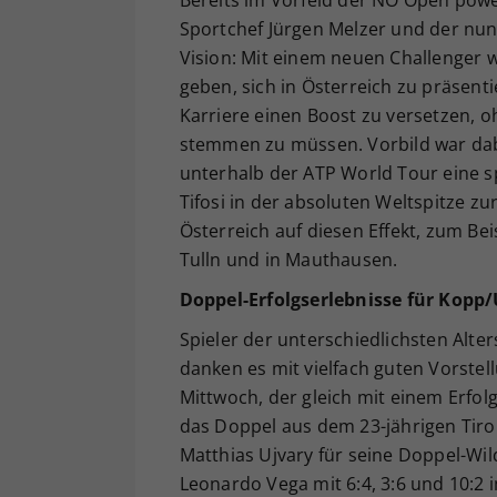
Bereits im Vorfeld der NÖ Open powe
Sportchef Jürgen Melzer und der nunm
Vision: Mit einem neuen Challenger 
geben, sich in Österreich zu präsent
Karriere einen Boost zu versetzen, 
stemmen zu müssen. Vorbild war dabe
unterhalb der ATP World Tour eine sp
Tifosi in der absoluten Weltspitze z
Österreich auf diesen Effekt, zum Bei
Tulln und in Mauthausen.
Doppel-Erfolgserlebnisse für Kopp
Spieler der unterschiedlichsten Alte
danken es mit vielfach guten Vorstel
Mittwoch, der gleich mit einem Erfol
das Doppel aus dem 23-jährigen Tir
Matthias Ujvary für seine Doppel-Wi
Leonardo Vega mit 6:4, 3:6 und 10:2 