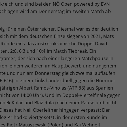
kreich und sind bei den NÖ Open powered by EVN
schlagen wird am Donnerstag im zweiten Match ab
lg für einen Österreicher. Diesmal war es der deutlich
 sich mit dem deutschen Einzelsieger von 2021, Mats
Runde eins das austro-ukrainische Doppel David
ten, 2:6, 6:3 und 10:4 im Match Tiebreak. Ein
gramer, der sich nach einer längeren Matchpause in
ikation, einem weiteren im Hauptbewerb und nun jenem
hte und nun am Donnerstag gleich zweimal auflaufen
(ATP 616) in einem Linkshänderduell gegen die Nummer
5-jährigen Albert Ramos-Vinolas (ATP 88) aus Spanien
nicht vor 14:00 Uhr). Und im Doppel-Viertelfinale gegen
enek Kolar und Blaz Rola (nach einer Pause und nicht
ieses hat Neil Oberleitner hingegen verpasst: Der
eg Prihodko viertgesetzt, in der ersten Runde im
s Piotr Matuszewski (Polen) und Kai Wehnelt