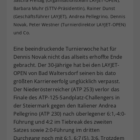
Sascha Freitag (Organisationsteam LAYJET-OPEN),
Dieser Wert speichert Ihre Consent-
Barbara Muhr (STTV-Präsidentin), Rainer Dunst
Einstellungen. Unter anderem eine
(Geschäftsführer LAYJET), Andrea Pellegrino, Dennis
zufällig generierte ID, für die
Novak, Peter Westner (Turnierdirektor LAYJET-OPEN)
Zweck
historische Speicherung Ihrer
und Co.
vorgenommen Einstellungen, falls der
Webseiten-Betreiber dies eingestellt
Eine beeindruckende Turnierwoche hat für
hat.
Dennis Novak nicht das allseits erhoffte Ende
gebracht. Der 30-Jährige hat bei den LAYJET-
OPEN von Bad Waltersdorf seinen bis dato
größten Karriereerfolg unglücklich verpasst.
Der Niederösterreicher (ATP 253) verlor das
Finale des ATP-125-Sandplatz-Challengers in
der Steiermark gegen den Italiener Andrea
Pellegrino (ATP 230) nach überlegener 6:1,-4:0-
Führung und 4:2 im Tiebreak des zweiten
Satzes sowie 2:0-Führung im dritten
Durchgang noch mit 6:1, 6:7 (5), 3:6. Trotzdem