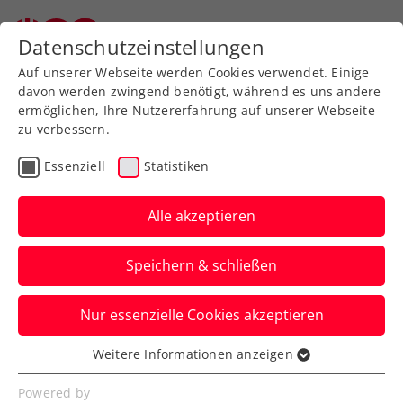
Zurück zur Newsübersicht
Datenschutzeinstellungen
Auf unserer Webseite werden Cookies verwendet. Einige
davon werden zwingend benötigt, während es uns andere
ermöglichen, Ihre Nutzererfahrung auf unserer Webseite
zu verbessern.
Turniere
ATP
Essenziell
Statistiken
LAYJET-OPEN: Novak
verpasst unglücklich
Alle akzeptieren
seinen größten
Speichern & schließen
Karriereerfolg
Nur essenzielle Cookies akzeptieren
Das ÖTV-Ass unterliegt beim ATP-
Challenger in Bad Waltersdorf nach klarer
Weitere Informationen anzeigen
Essenziell
Führung im Finale.
Essenzielle Cookies werden für grundlegende
Powered by