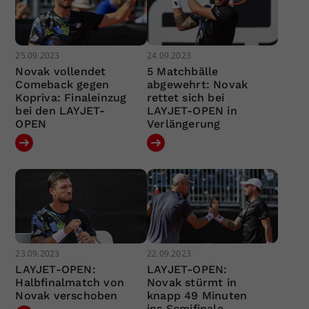
25.09.2023
24.09.2023
Novak vollendet
5 Matchbälle
Comeback gegen
abgewehrt: Novak
Kopriva: Finaleinzug
rettet sich bei
bei den LAYJET-
LAYJET-OPEN in
OPEN
Verlängerung
23.09.2023
22.09.2023
LAYJET-OPEN:
LAYJET-OPEN:
Halbfinalmatch von
Novak stürmt in
Novak verschoben
knapp 49 Minuten
ins Semifinale