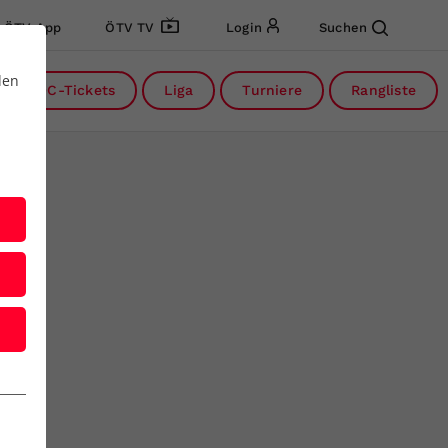
ÖTV App
ÖTV TV
Login
Suchen
den
DC-Tickets
Liga
Turniere
Rangliste