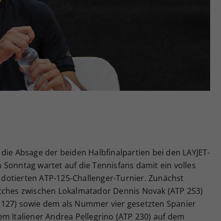
Zweck
generierte ID, für die historische Speicherung
Ihrer vorgenommen Einstellungen, falls der
Webseiten-Betreiber dies eingestellt hat.
die Absage der beiden Halbfinalpartien bei den LAYJET-
Sonntag wartet auf die Tennisfans damit ein volles
dotierten ATP-125-Challenger-Turnier. Zunächst
atches zwischen Lokalmatador Dennis Novak (ATP 253)
 127) sowie dem als Nummer vier gesetzten Spanier
em Italiener Andrea Pellegrino (ATP 230) auf dem