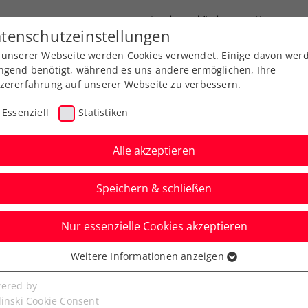
Landesverbände
News
tenschutzeinstellungen
 unserer Webseite werden Cookies verwendet. Einige davon wer
port
Ausbildung
Services
Über uns
ngend benötigt, während es uns andere ermöglichen, Ihre
zererfahrung auf unserer Webseite zu verbessern.
Essenziell
Statistiken
Alle akzeptieren
Speichern & schließen
Nur essenzielle Cookies akzeptieren
Halbfinalmatch von
Weitere Informationen anzeigen
ssenziell
ben
senzielle Cookies werden für grundlegende Funktionen der
ered by
bseite benötigt. Dadurch ist gewährleistet, dass die Webseite
linski Cookie Consent