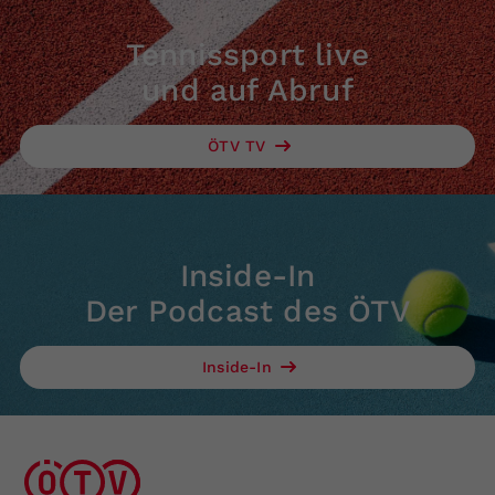
Tennissport live
und auf Abruf
ÖTV TV
Inside-In
Der Podcast des ÖTV
Inside-In