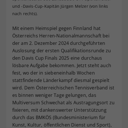
und -Davis-Cup-Kapitän Jürgen Melzer (von links
Dieser Wert speichert Ihre Consent-
Einstellungen. Unter anderem eine
nach rechts).
zufällig generierte ID, für die
Zweck
historische Speicherung Ihrer
Mit einem Heimspiel gegen Finnland hat
vorgenommen Einstellungen, falls der
Österreichs Herren-Nationalmannschaft bei
Webseiten-Betreiber dies eingestellt
der am 2. Dezember 2024 durchgeführten
hat.
Auslosung der ersten Qualifikationsrunde zu
den Davis Cup Finals 2025 eine durchaus
lösbare Aufgabe bekommen. Jetzt steht auch
fest, wo der in siebeneinhalb Wochen
stattfindende Länderkampf diesmal gespielt
wird. Dem Österreichischen Tennisverband ist
es binnen weniger Tage gelungen, das
Multiversum Schwechat als Austragungsort zu
fixieren, mit dankenswerter Unterstützung
durch das BMKÖS (Bundesministerium für
Kunst, Kultur, öffentlichen Dienst und Sport),