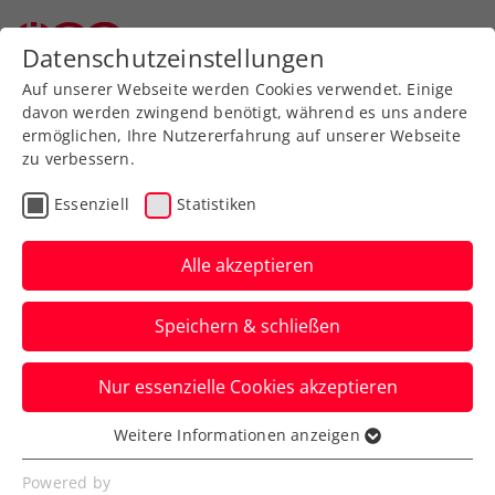
Zurück zur Newsübersicht
Datenschutzeinstellungen
Auf unserer Webseite werden Cookies verwendet. Einige
davon werden zwingend benötigt, während es uns andere
ermöglichen, Ihre Nutzererfahrung auf unserer Webseite
zu verbessern.
Davis Cup
Essenziell
Statistiken
Davis Cup: Österreich
bittet Finnland ins
Alle akzeptieren
Multiversum Schwechat
Speichern & schließen
Die ÖTV-Herren wollen am 31. Jänner / 1.
Nur essenzielle Cookies akzeptieren
Februar 2025 die erste von zwei Hürden
zum Finalturnier nehmen.
Weitere Informationen anzeigen
Essenziell
Verfasst von: Manuel Wachta, 09.12.2024
Essenzielle Cookies werden für grundlegende
Powered by