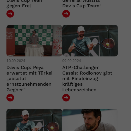
Davis Cup Team
Generali Austria
gegen Erel
Davis Cup Team!
10.09.2024
09.09.2024
Davis Cup: Peya
ATP-Challenger
erwartet mit Türkei
Cassis: Rodionov gibt
„absolut
mit Finaleinzug
ernstzunehmenden
kräftiges
Gegner“
Lebenszeichen