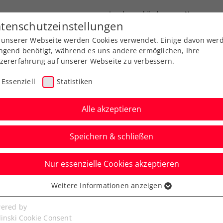
Landesverbände
News
tenschutzeinstellungen
 unserer Webseite werden Cookies verwendet. Einige davon wer
port
Ausbildung
Services
Über uns
ngend benötigt, während es uns andere ermöglichen, Ihre
zererfahrung auf unserer Webseite zu verbessern.
Essenziell
Statistiken
Alle akzeptieren
Speichern & schließen
Nur essenzielle Cookies akzeptieren
Grabher/Kraus
Weitere Informationen anzeigen
ssenziell
Finalpremiere vorbei
senzielle Cookies werden für grundlegende Funktionen der
ered by
bseite benötigt. Dadurch ist gewährleistet, dass die Webseite
linski Cookie Consent