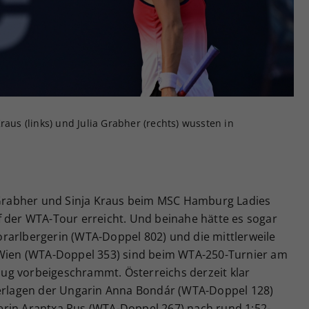
Zweck
generierte ID, für die historische Speicherung
Ihrer vorgenommen Einstellungen, falls der
Webseiten-Betreiber dies eingestellt hat.
raus (links) und Julia Grabher (rechts) wussten in
a Grabher und Sinja Kraus beim MSC Hamburg Ladies
f der WTA-Tour erreicht. Und beinahe hätte es sogar
rarlbergerin (WTA-Doppel 802) und die mittlerweile
 Wien (WTA-Doppel 353) sind beim WTA-250-Turnier am
ug vorbeigeschrammt. Österreichs derzeit klar
terlagen der Ungarin Anna Bondár (WTA-Doppel 128)
rin Arantxa Rus (WTA-Doppel 267) nach rund 1:52-