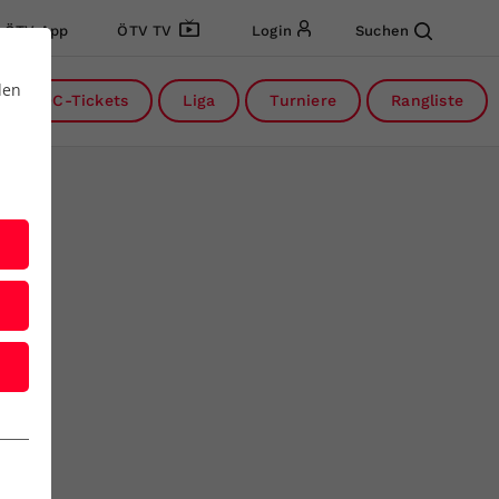
ÖTV App
ÖTV TV
Login
Suchen
den
DC-Tickets
Liga
Turniere
Rangliste