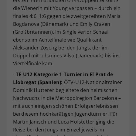
ersten internationalen U14-Doppeltitel sollte
die Wienerin mit Young verpassen – durch ein
finales 4:6, 1:6 gegen die zweitgereihten Maria
Bogdanova (Dänemark) und Emily Craven
(Großbritannien). Im Single verlor Schaaf
ebenso im Achtelfinale wie Qualifikant
Aleksander Zöschg bei den Jungs, der im
Doppel mit Johannes Vilsö (Dänemark) bis ins
Viertelfinale kam.
- TE-U12-Kategorie-1-Turnier in El Prat de
Llobregat (Spanien):
ÖTV-U12-Nationaltrainer
Dominik Hutterer begleitete den heimischen
Nachwuchs in die Metropolregion Barcelona –
mit auch einigen schönen Erfolgserlebnissen
bei diesem hochkarätigen Jugendturnier. Für
Martin Janisch und Luca Hofstetter ging die
Reise bei den Jungs im Einzel jeweils im