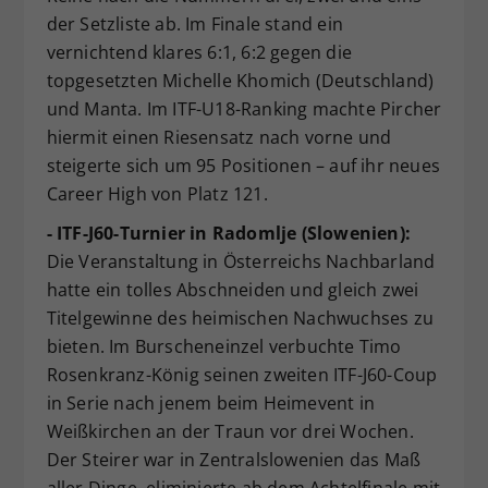
der Setzliste ab. Im Finale stand ein
vernichtend klares 6:1, 6:2 gegen die
topgesetzten Michelle Khomich (Deutschland)
und Manta. Im ITF-U18-Ranking machte Pircher
hiermit einen Riesensatz nach vorne und
steigerte sich um 95 Positionen – auf ihr neues
Career High von Platz 121.
- ITF-J60-Turnier in Radomlje (Slowenien):
Die Veranstaltung in Österreichs Nachbarland
hatte ein tolles Abschneiden und gleich zwei
Titelgewinne des heimischen Nachwuchses zu
bieten. Im Burscheneinzel verbuchte Timo
Rosenkranz-König seinen zweiten ITF-J60-Coup
in Serie nach jenem beim Heimevent in
Weißkirchen an der Traun vor drei Wochen.
Der Steirer war in Zentralslowenien das Maß
aller Dinge, eliminierte ab dem Achtelfinale mit