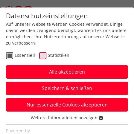
Zurück zur Newsübersicht
Datenschutzeinstellungen
Auf unserer Webseite werden Cookies verwendet. Einige
davon werden zwingend benötigt, während es uns andere
ermöglichen, Ihre Nutzererfahrung auf unserer Webseite
zu verbessern.
ATP
ITF
Turniere
Kids & Jugend
Essenziell
Statistiken
Senioren
Alle akzeptieren
ITF Basel: Pircher toppt
Speichern & schließen
größten internationalen
U18-Titel
Nur essenzielle Cookies akzeptieren
Und auch Julia Grabher, Sinja Kraus, Timo
Weitere Informationen anzeigen
Essenziell
Rosenkranz-König und Co. legen eine
Essenzielle Cookies werden für grundlegende
Powered by
exzellente Turnierwoche hin.