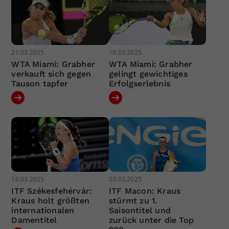
21.03.2025
19.03.2025
WTA Miami: Grabher
WTA Miami: Grabher
verkauft sich gegen
gelingt gewichtiges
Tauson tapfer
Erfolgserlebnis
16.03.2025
03.03.2025
ITF Székesfehérvár:
ITF Macon: Kraus
Kraus holt größten
stürmt zu 1.
internationalen
Saisontitel und
Damentitel
zurück unter die Top