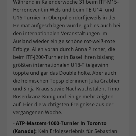
Während in Kalenderwoche 31 beim ITF-M15-
Dieser Wert speichert Ihre Consent-
Herrenevent in Wels und beim TE-U14- und -
Einstellungen. Unter anderem eine
U16-Turnier in Oberpullendorf jeweils in der
zufällig generierte ID, für die
Heimat aufgeschlagen wurde, gab es auch bei
Zweck
historische Speicherung Ihrer
den internationalen Veranstaltungen im
vorgenommen Einstellungen, falls der
Webseiten-Betreiber dies eingestellt
Ausland wieder einige schöne rot-weiß-rote
hat.
Erfolge. Allen voran durch Anna Pircher, die
beim ITF-J200-Turnier in Basel ihren bislang
größten internationalen U18-Titelgewinn
toppte und gar das Double holte. Aber auch
die heimischen Topspielerinnen Julia Grabher
und Sinja Kraus sowie Nachwuchstalent Timo
Rosenkranz-König und einige mehr zeigten
auf. Hier die wichtigsten Ereignisse aus der
vergangenen Woche.
- ATP-Masters-1000-Turnier in Toronto
(Kanada):
Kein Erfolgserlebnis für Sebastian