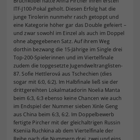
Bruchköbel hatte Anna Pircher ihren ersten
ITF-J100-Pokal geholt. Diesen Erfolg hat die
junge Tirolerin nunmehr rasch getoppt und
eine Kategorie höher gar das Double gefeiert –
und zwar sowohl im Einzel als auch im Doppel
ohne abgegebenen Satz. Auf ihrem Weg
dorthin bezwang die 15-Jährige im Single drei
Top-200-Spielerinnen und im Viertelfinale
zudem die topgesetzte Jugendweltranglisten-
87. Sofie Hettlerová aus Tschechien (dies
sogar mit 6:0, 6:2). Im Halbfinale ließ sie der
drittgereihten Lokalmatadorin Noelia Manta
beim 6:3, 6:3 ebenso keine Chancen wie auch
im Endspiel der Nummer sieben Xinle Geng
aus China beim 6:3, 6:2. Im Doppelbewerb
fertigte Pircher mit der gleichaltrigen Russin
Kseniia Ruchkina ab dem Viertelfinale der
Reihe nach die Nummern drei, zwei und eins