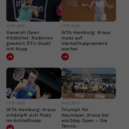
19.07.2025
17.07.2025
Generali Open
WTA Hamburg: Kraus
Kitzbühel: Rodionov
muss auf
gewinnt ÖTV-Duell
Viertelfinalpremiere
mit Kopp
warten
15.07.2025
06.07.2025
WTA Hamburg: Kraus
Triumph für
erkämpft sich Platz
Neumayer, Kraus bei
im Achtelfinale
win2day Open – Die
Tennis-