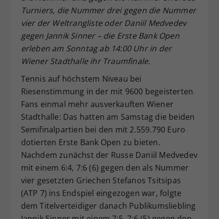
Turniers, die Nummer drei gegen die Nummer
Dieser Wert speichert Ihre Consent-
vier der Weltrangliste oder Daniil Medvedev
Einstellungen. Unter anderem eine
zufällig generierte ID, für die
gegen Jannik Sinner – die Erste Bank Open
Zweck
historische Speicherung Ihrer
erleben am Sonntag ab 14:00 Uhr in der
vorgenommen Einstellungen, falls der
Wiener Stadthalle ihr Traumfinale.
Webseiten-Betreiber dies eingestellt
hat.
Tennis auf höchstem Niveau bei
Riesenstimmung in der mit 9600 begeisterten
Fans einmal mehr ausverkauften Wiener
Stadthalle: Das hatten am Samstag die beiden
Semifinalpartien bei den mit 2.559.790 Euro
dotierten Erste Bank Open zu bieten.
Nachdem zunächst der Russe Daniil Medvedev
mit einem 6:4, 7:6 (6) gegen den als Nummer
vier gesetzten Griechen Stefanos Tsitsipas
(ATP 7) ins Endspiel eingezogen war, folgte
dem Titelverteidiger danach Publikumsliebling
Jannik Sinner mit einem 7:5, 7:6 (5) gegen den