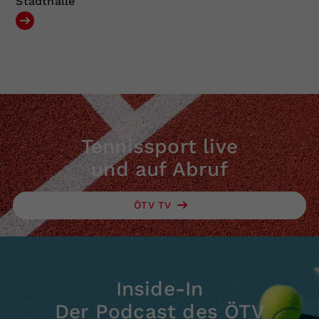
Stadthalle
Tennissport live
und auf Abruf
ÖTV TV
Inside-In
Der Podcast des ÖTV