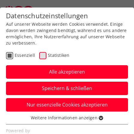
Zurück zur Newsübersicht
Datenschutzeinstellungen
Auf unserer Webseite werden Cookies verwendet. Einige
davon werden zwingend benötigt, während es uns andere
ermöglichen, Ihre Nutzererfahrung auf unserer Webseite
zu verbessern.
Turniere
ATP
Essenziell
Statistiken
Erste Bank Open:
Traumfinale zwischen
Alle akzeptieren
Medvedev und Sinner
Speichern & schließen
Beim ATP-500-Turnier in Wien kommt es
Nur essenzielle Cookies akzeptieren
im Endspiel am Sonntag zum Showdown
der beiden Topgesetzten.
Weitere Informationen anzeigen
Essenziell
Verfasst von: Presseaussendung / Redaktion, 28.10.2023
Essenzielle Cookies werden für grundlegende
Powered by