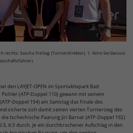
Zweck
generierte ID, für die historische Speicherung
Ihrer vorgenommen Einstellungen, falls der
Webseiten-Betreiber dies eingestellt hat.
 rechts: Sascha Freitag (Turnierdirektor), 1. Nino Serdarusić
Geschäftsführer).
 bei den LAYJET-OPEN im Sportaktivpark Bad
 Pichler (ATP-Doppel 110) gewann mit seinem
 (ATP-Doppel 194) am Samstag das Finale des
nd sicherte sich damit seinen vierten Turniersieg des
n die tschechische Paarung Jiri Barnat (ATP-Doppel 192)
6:3, 6:3 durch. Je ein durchbrochener Aufschlag in den
hisch-kroatischen Paarung, um den zweiten