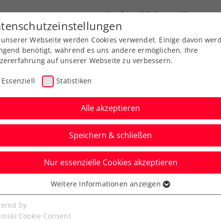
Landesverbände
News
tenschutzeinstellungen
 unserer Webseite werden Cookies verwendet. Einige davon wer
port
Ausbildung
Services
Über uns
ngend benötigt, während es uns andere ermöglichen, Ihre
zererfahrung auf unserer Webseite zu verbessern.
Essenziell
Statistiken
Alle akzeptieren
Speichern & schließen
Nur essenzielle Cookies akzeptieren
. Saisontitel – Pichler
Weitere Informationen anzeigen
ssenziell
umph
senzielle Cookies werden für grundlegende Funktionen der
ered by
bseite benötigt. Dadurch ist gewährleistet, dass die Webseite
linski Cookie Consent