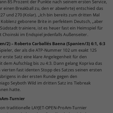
ann 85 Prozent der Punkte nach seinem ersten Service,
r einen Breakball zu, den er abwehrte) entschied das
und 270 (Kolar). „Ich bin bereits zum dritten Mal
in Koblenz geborene Brite in perfektem Deutsch, „aber
 Südstadt trainiere, ist es heuer fast ein Heimspiel für
 Choinski im Endspiel jedenfalls Außenseiter.
ien/2) – Roberto Carballés Baena (Spanien/3) 6:1, 6:3
 Spieler, der als die ATP-Nummer 102 um exakt 125
r erste Satz eine klare Angelegenheit für den
t dem Aufschlag bis zu 4:3. Dann gelang Kopriva das
vierten fast identen Stopp des Satzes seinen ersten
 übrigens in der ersten Runde gegen den
hiago Seyboth Wild im dritten Satz ins Tiebreak
nnen hatte.
oAm-Turnier
n traditionelle LAYJET-OPEN-ProAm-Turnier