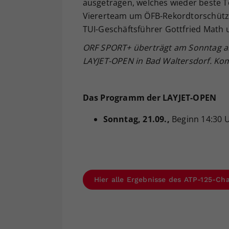
ausgetragen, welches wieder beste T
Viererteam um ÖFB-Rekordtorschütze
TUI-Geschäftsführer Gottfried Math 
ORF SPORT+ überträgt am Sonntag ab 
LAYJET-OPEN in Bad Waltersdorf. Kom
Das Programm der LAYJET-OPEN
Sonntag
, 21.09.,
Beginn 14:30 
Hier alle Ergebnisse des ATP-125-Cha