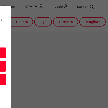
ÖTV App
ÖTV TV
Login
Suchen
den
DC-Tickets
Liga
Turniere
Rangliste