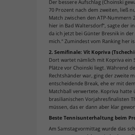
Der bessere Aufschlag (Choinski gew
70 Prozent nach dem zweiten, ließ nu
Match zwischen den ATP-Nummern 227 
hier in Bad Waltersdorf“, sagte der 
da ich jetzt bei Günter Bresnik in der
mich.“ Zumindest vom Ranking her ist
2. Semifinale: Vít Kopriva (Tschech
Dort wartet nämlich mit Kopriva ein
Plätze vor Choinski liegt. Während de
Rechtshänder war, ging der zweite mi
entscheidende Break, ehe er mit dem 
Matchball verwertete. Kopriva hatte
brasilianischen Vorjahresfinalisten T
müssen, das er dann aber klar gewo
Beste Tennisunterhaltung beim Pr
Am Samstagvormittag wurde das scho