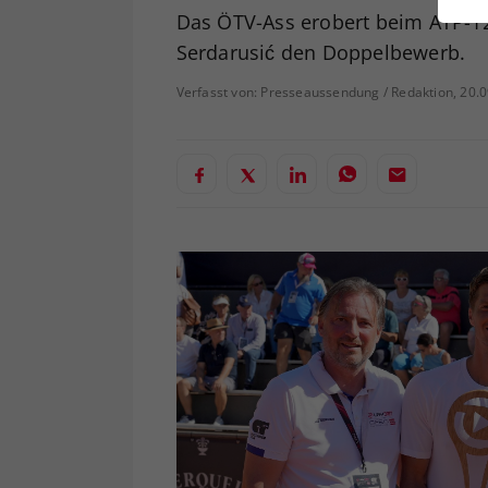
ei
Das ÖTV-Ass erobert beim ATP-12
Serdarusić den Doppelbewerb.
Verfasst von: Presseaussendung / Redaktion, 20.
S