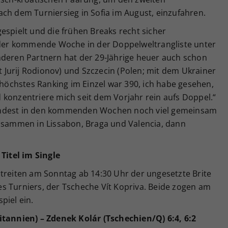
ch dem Turniersieg in Sofia im August, einzufahren.
espielt und die frühen Breaks recht sicher
, der kommende Woche in der Doppelweltrangliste unter
nderen Partnern hat der 29-Jährige heuer auch schon
it Jurij Rodionov) und Szczecin (Polen; mit dem Ukrainer
öchstes Ranking im Einzel war 390, ich habe gesehen,
 konzentriere mich seit dem Vorjahr rein aufs Doppel.“
indest in den kommenden Wochen noch viel gemeinsam
zusammen in Lissabon, Braga und Valencia, dann
itel im Single
streiten am Sonntag ab 14:30 Uhr der ungesetzte Brite
s Turniers, der Tscheche Vít Kopriva. Beide zogen am
piel ein.
itannien) – Zdenek Kolár (Tschechien/Q) 6:4, 6:2