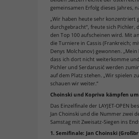
gemeinsamen Erfolg dieses Jahres, na
„Wir haben heute sehr konzentriert g
durchgebracht“, freute sich Pichler
den Top 100 aufscheinen wird. Mit a
die Turniere in Cassis (Frankreich; m
Denys Molchanov) gewonnen. „Mein h
dass ich dort nicht weiterkomme und
Pichler und Serdarusić werden zum
auf dem Platz stehen. „Wir spielen 
schauen wir weiter.“
Choinski und Kopriva kämpfen um T
Das Einzelfinale der LAYJET-OPEN be
Jan Choinski und die Nummer zwei de
Samstag mit Zweisatz-Siegen ins Ends
1. Semifinale: Jan Choinski (Großbr