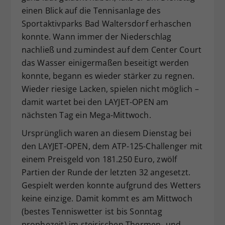
einen Blick auf die Tennisanlage des
Dieser Wert speichert Ihre Consent-
Sportaktivparks Bad Waltersdorf erhaschen
Einstellungen. Unter anderem eine
zufällig generierte ID, für die
konnte. Wann immer der Niederschlag
Zweck
historische Speicherung Ihrer
nachließ und zumindest auf dem Center Court
vorgenommen Einstellungen, falls der
das Wasser einigermaßen beseitigt werden
Webseiten-Betreiber dies eingestellt
konnte, begann es wieder stärker zu regnen.
hat.
Wieder riesige Lacken, spielen nicht möglich –
damit wartet bei den LAYJET-OPEN am
nächsten Tag ein Mega-Mittwoch.
Ursprünglich waren an diesem Dienstag bei
den LAYJET-OPEN, dem ATP-125-Challenger mit
einem Preisgeld von 181.250 Euro, zwölf
Partien der Runde der letzten 32 angesetzt.
Gespielt werden konnte aufgrund des Wetters
keine einzige. Damit kommt es am Mittwoch
(bestes Tenniswetter ist bis Sonntag
prophezeit) im steirischen Thermen- und