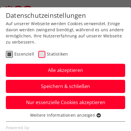
Zurück zur Newsübersicht
Datenschutzeinstellungen
Auf unserer Webseite werden Cookies verwendet. Einige
davon werden zwingend benötigt, während es uns andere
ermöglichen, Ihre Nutzererfahrung auf unserer Webseite
zu verbessern.
ATP
Turniere
Essenziell
Statistiken
Mega-Mittwoch bei den
LAYJET-OPEN in Bad
Alle akzeptieren
Waltersdorf
Speichern & schließen
Regen zwingt beim ATP-Challenger am
Nur essenzielle Cookies akzeptieren
Dienstag zur Pause. Für Mittwoch wird
perfektes Wetter prophezeit.
Weitere Informationen anzeigen
Essenziell
Verfasst von: Presseaussendung / Redaktion, 16.09.2025
Essenzielle Cookies werden für grundlegende
Powered by