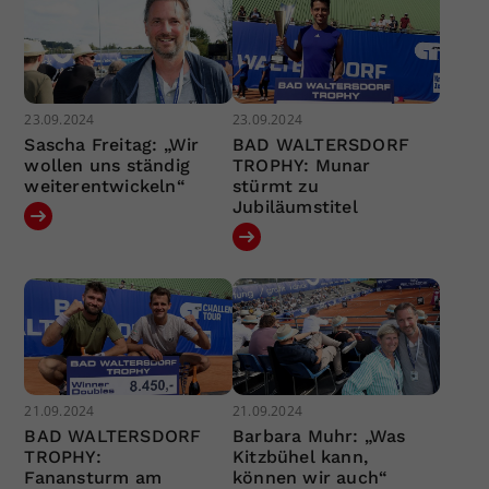
23.09.2024
23.09.2024
Sascha Freitag: „Wir
BAD WALTERSDORF
wollen uns ständig
TROPHY: Munar
weiterentwickeln“
stürmt zu
Jubiläumstitel
21.09.2024
21.09.2024
BAD WALTERSDORF
Barbara Muhr: „Was
TROPHY:
Kitzbühel kann,
Fanansturm am
können wir auch“