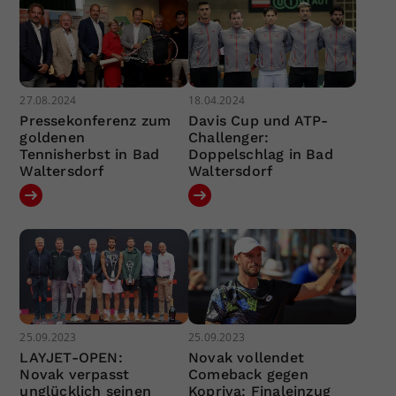
27.08.2024
18.04.2024
Pressekonferenz zum
Davis Cup und ATP-
goldenen
Challenger:
Tennisherbst in Bad
Doppelschlag in Bad
Waltersdorf
Waltersdorf
25.09.2023
25.09.2023
LAYJET-OPEN:
Novak vollendet
Novak verpasst
Comeback gegen
unglücklich seinen
Kopriva: Finaleinzug