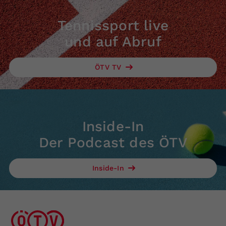
Tennissport live
und auf Abruf
ÖTV TV
Inside-In
Der Podcast des ÖTV
Inside-In