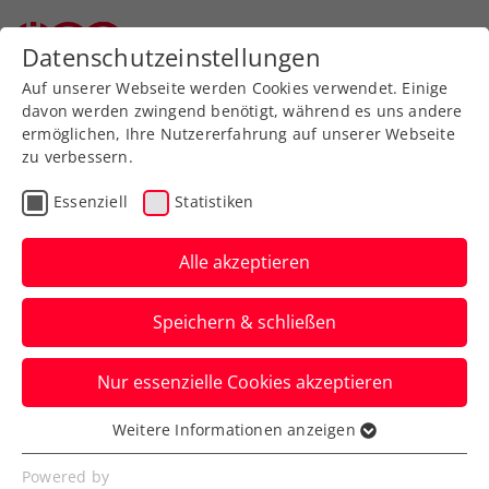
Zurück zur Newsübersicht
Datenschutzeinstellungen
Auf unserer Webseite werden Cookies verwendet. Einige
davon werden zwingend benötigt, während es uns andere
ermöglichen, Ihre Nutzererfahrung auf unserer Webseite
zu verbessern.
ATP
Turniere
Essenziell
Statistiken
LAYJET-OPEN: Underdog
Choinski triumphiert in
Alle akzeptieren
Bad Waltersdorf
Speichern & schließen
125 Plätze schlechter gereiht, aber der
Nur essenzielle Cookies akzeptieren
Günter-Bresnik-Schützling siegt beim
ATP-125-Challenger.
Weitere Informationen anzeigen
Essenziell
Verfasst von: Presseaussendung / Redaktion, 21.09.2025
Essenzielle Cookies werden für grundlegende
Powered by