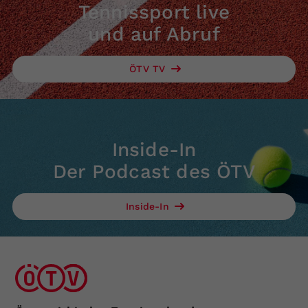
Tennissport live
und auf Abruf
ÖTV TV
Inside-In
Der Podcast des ÖTV
Inside-In