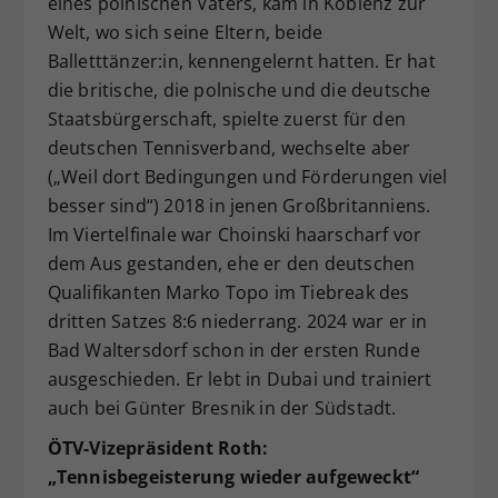
eines polnischen Vaters, kam in Koblenz zur
Welt, wo sich seine Eltern, beide
Balletttänzer:in, kennengelernt hatten. Er hat
die britische, die polnische und die deutsche
Staatsbürgerschaft, spielte zuerst für den
deutschen Tennisverband, wechselte aber
(„Weil dort Bedingungen und Förderungen viel
besser sind“) 2018 in jenen Großbritanniens.
Im Viertelfinale war Choinski haarscharf vor
dem Aus gestanden, ehe er den deutschen
Qualifikanten Marko Topo im Tiebreak des
dritten Satzes 8:6 niederrang. 2024 war er in
Bad Waltersdorf schon in der ersten Runde
ausgeschieden. Er lebt in Dubai und trainiert
auch bei Günter Bresnik in der Südstadt.
ÖTV-Vizepräsident Roth:
„Tennisbegeisterung wieder aufgeweckt“