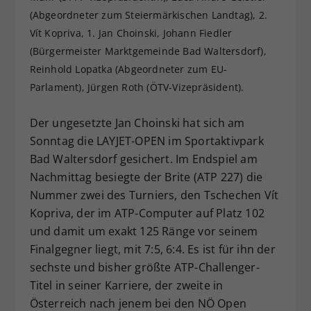
(Abgeordneter zum Steiermärkischen Landtag), 2.
Dieser Wert speichert Ihre Consent-
Einstellungen. Unter anderem eine
Vít Kopriva, 1. Jan Choinski, Johann Fiedler
zufällig generierte ID, für die
(Bürgermeister Marktgemeinde Bad Waltersdorf),
Zweck
historische Speicherung Ihrer
Reinhold Lopatka (Abgeordneter zum EU-
vorgenommen Einstellungen, falls der
Parlament), Jürgen Roth (ÖTV-Vizepräsident).
Webseiten-Betreiber dies eingestellt
hat.
Der ungesetzte Jan Choinski hat sich am
Sonntag die LAYJET-OPEN im Sportaktivpark
Bad Waltersdorf gesichert. Im Endspiel am
Nachmittag besiegte der Brite (ATP 227) die
Nummer zwei des Turniers, den Tschechen Vít
Kopriva, der im ATP-Computer auf Platz 102
und damit um exakt 125 Ränge vor seinem
Finalgegner liegt, mit 7:5, 6:4. Es ist für ihn der
sechste und bisher größte ATP-Challenger-
Titel in seiner Karriere, der zweite in
Österreich nach jenem bei den NÖ Open