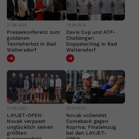
27.08.2024
18.04.2024
Pressekonferenz zum
Davis Cup und ATP-
goldenen
Challenger:
Tennisherbst in Bad
Doppelschlag in Bad
Waltersdorf
Waltersdorf
25.09.2023
25.09.2023
LAYJET-OPEN:
Novak vollendet
Novak verpasst
Comeback gegen
unglücklich seinen
Kopriva: Finaleinzug
größten
bei den LAYJET-
Karriereerfolg
OPEN