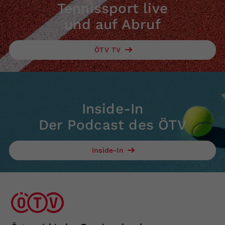
Tennissport live
und auf Abruf
ÖTV TV
Inside-In
Der Podcast des ÖTV
Inside-In