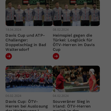
18.04.2024
08.02.2024
Davis Cup und ATP-
Heimspiel gegen die
Challenger:
Türkei: Losglück für
Doppelschlag in Bad
ÖTV-Herren im Davis
Waltersdorf
Cup
06.02.2024
04.02.2024
Davis Cup: ÖTV-
Souveräner Sieg in
Herren bei Auslosung
Irland: ÖTV-Herren
der Weltgruppe I
zurück in der