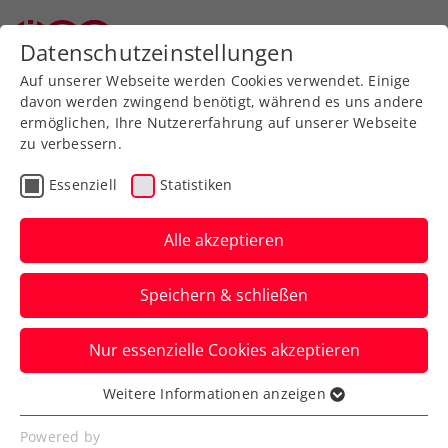
Zurück zur Newsübersicht
Datenschutzeinstellungen
Auf unserer Webseite werden Cookies verwendet. Einige
davon werden zwingend benötigt, während es uns andere
ermöglichen, Ihre Nutzererfahrung auf unserer Webseite
zu verbessern.
Davis Cup
Essenziell
Statistiken
Davis-Cup-Kapitän
Melzer fällt für
Alle akzeptieren
Länderkampf gegen
Speichern & schließen
Türkei aus
Nur essenzielle Cookies akzeptieren
Alexander Peya, ebenfalls Ex-
Weltklassespieler, springt im Generali
Weitere Informationen anzeigen
Essenziell
Austria Davis Cup Team als Captain ein.
Essenzielle Cookies werden für grundlegende
Powered by