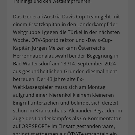
Trainings und den Wettkampf führen.
Dieser Wert speichert Ihre Consent-
Einstellungen. Unter anderem eine
Das Generali Austria Davis Cup Team geht mit
zufällig generierte ID, für die
einem Ersatzkapitän in den Länderkampf der
Zweck
historische Speicherung Ihrer
Weltgruppe I gegen die Türkei in der nächsten
vorgenommen Einstellungen, falls der
Woche. ÖTV-Sportdirektor und -Davis-Cup-
Webseiten-Betreiber dies eingestellt
hat.
Kapitän Jürgen Melzer kann Österreichs
Herrennationalauswahl bei der Begegnung in
Bad Waltersdorf am 13./14. September 2024
aus gesundheitlichen Gründen diesmal nicht
betreuen. Der 43 Jahre alte Ex-
Weltklassespieler muss sich am Montag
aufgrund einer Nierenkolik einem kleineren
Eingriff unterziehen und befindet sich derzeit
schon im Krankenhaus. Alexander Peya, der im
Zuge des Länderkampfes als Co-Kommentator
auf ORF SPORT+ im Einsatz gestanden wäre,
springt stattdessen als ÖTV-Teamcaptain ein.