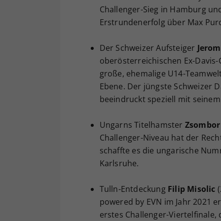
Challenger-Sieg in Hamburg und
Erstrundenerfolg über Max Purc
Der Schweizer Aufsteiger
Jero
oberösterreichischen Ex-Davis-C
große, ehemalige U14-Teamweltm
Ebene. Der jüngste Schweizer Da
beeindruckt speziell mit seine
Ungarns Titelhamster
Zsombor 
Challenger-Niveau hat der Rech
schaffte es die ungarische Numm
Karlsruhe.
Tulln-Entdeckung
Filip Misolic
(
powered by EVN im Jahr 2021 err
erstes Challenger-Viertelfinale