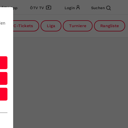
ÖTV App
ÖTV TV
Login
Suchen
den
DC-Tickets
Liga
Turniere
Rangliste