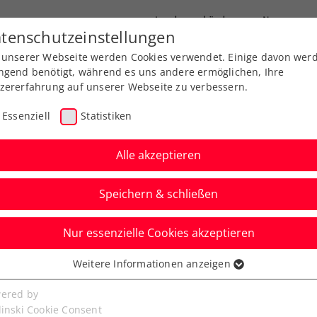
Landesverbände
News
tenschutzeinstellungen
 unserer Webseite werden Cookies verwendet. Einige davon wer
port
Ausbildung
Services
Über uns
ngend benötigt, während es uns andere ermöglichen, Ihre
zererfahrung auf unserer Webseite zu verbessern.
Essenziell
Statistiken
Alle akzeptieren
Speichern & schließen
Nur essenzielle Cookies akzeptieren
ed by EVN: Die Welt
Weitere Informationen anzeigen
ssenziell
n
senzielle Cookies werden für grundlegende Funktionen der
ered by
bseite benötigt. Dadurch ist gewährleistet, dass die Webseite
linski Cookie Consent