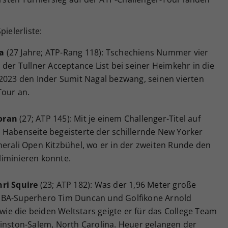
ielerliste:
va
(27 Jahre; ATP-Rang 118): Tschechiens Nummer vier
 der Tullner Acceptance List bei seiner Heimkehr in die
 2023 den Inder Sumit Nagal bezwang, seinen vierten
Tour an.
oran
(27; ATP 145): Mit je einem Challenger-Titel auf
 Habenseite begeisterte der schillernde New Yorker
nerali Open Kitzbühel, wo er in der zweiten Runde den
iminieren konnte.
ri Squire
(23; ATP 182): Was der 1,96 Meter große
NBA-Superhero Tim Duncan und Golfikone Arnold
e die beiden Weltstars geigte er für das College Team
Winston-Salem, North Carolina. Heuer gelangen der