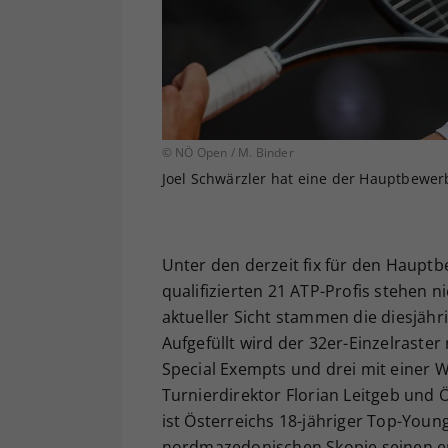
© NÖ Open / M. Binder
Joel Schwärzler hat eine der Hauptbewerb
Unter den derzeit fix für den Haup
qualifizierten 21 ATP-Profis stehen n
aktueller Sicht stammen die diesjähr
Aufgefüllt wird der 32er-Einzelraster
Special Exempts und drei mit einer Wi
Turnierdirektor Florian Leitgeb und 
ist Österreichs 18-jähriger Top-Youn
nordmazedonischen Skopje seinen er