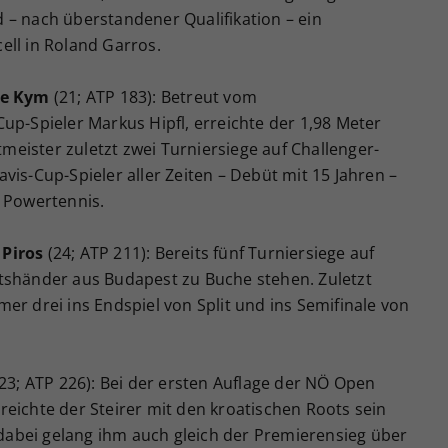
 – nach überstandener Qualifikation – ein
ell in Roland Garros.
me Kym
(21; ATP 183): Betreut vom
up-Spieler Markus Hipfl, erreichte der 1,98 Meter
eister zuletzt zwei Turniersiege auf Challenger-
vis-Cup-Spieler aller Zeiten – Debüt mit 15 Jahren –
m Powertennis.
Piros
(24; ATP 211): Bereits fünf Turniersiege auf
tshänder aus Budapest zu Buche stehen. Zuletzt
er drei ins Endspiel von Split und ins Semifinale von
23; ATP 226): Bei der ersten Auflage der NÖ Open
eichte der Steirer mit den kroatischen Roots sein
, dabei gelang ihm auch gleich der Premierensieg über