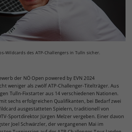
Zweck
generierte ID, für die historische Speicherung
Ihrer vorgenommen Einstellungen, falls der
Webseiten-Betreiber dies eingestellt hat.
s-Wildcards des ATP-Challengers in Tulln sicher.
tbewerb der NÖ Open powered by EVN 2024
icht weniger als zwölf ATP-Challenger-Titelträger. Aus
igen Tulln-Fixstarter aus 14 verschiedenen Nationen.
 mit sechs erfolgreichen Qualifikanten, bei Bedarf zwei
ldcard ausgestatteten Spielern, traditionell von
ÖTV-Sportdirektor Jürgen Melzer vergeben. Einer davon
gster Joel Schwärzler, der vergangenen Mai im
sten Turniersieg auf der ATP-Challenger-Tour landen