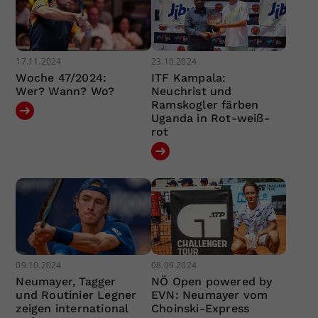
17.11.2024
23.10.2024
Woche 47/2024:
ITF Kampala:
Wer? Wann? Wo?
Neuchrist und
Ramskogler färben
Uganda in Rot-weiß-
rot
09.10.2024
08.09.2024
Neumayer, Tagger
NÖ Open powered by
und Routinier Legner
EVN: Neumayer vom
zeigen international
Choinski-Express