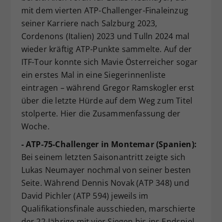
mit dem vierten ATP-Challenger-Finaleinzug
Dieser Wert speichert Ihre Consent-
seiner Karriere nach Salzburg 2023,
Einstellungen. Unter anderem eine
zufällig generierte ID, für die
Cordenons (Italien) 2023 und Tulln 2024 mal
Zweck
historische Speicherung Ihrer
wieder kräftig ATP-Punkte sammelte. Auf der
vorgenommen Einstellungen, falls der
ITF-Tour konnte sich Mavie Österreicher sogar
Webseiten-Betreiber dies eingestellt
ein erstes Mal in eine Siegerinnenliste
hat.
eintragen – während Gregor Ramskogler erst
über die letzte Hürde auf dem Weg zum Titel
stolperte. Hier die Zusammenfassung der
Woche.
- ATP-75-Challenger in Montemar (Spanien):
Bei seinem letzten Saisonantritt zeigte sich
Lukas Neumayer nochmal von seiner besten
Seite. Während Dennis Novak (ATP 348) und
David Pichler (ATP 594) jeweils im
Qualifikationsfinale ausschieden, marschierte
der 22-Jährige mit vier Siegen bis ins Endspiel