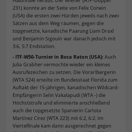
Halbfinale heraus. Der Wiener (ATP-Doppel
231) konnte an der Seite von Felix Corwin
(USA) die ersten zwei Hürden jeweils nach zwei
Sätzen aus dem Weg räumen, gegen die
topgesetzte, kanadische Paarung Liam Draxl
und Benjamin Sigouin war danach jedoch mit
3:6, 5:7 Endstation.
- ITF-W50-Turnier in Boca Raton (USA):
Auch
Julia Grabher vermochte wieder ein kleines
Ausrufezeichen zu setzen. Die Vorarlbergerin
(WTA 524) erteilte im Bundesstaat Florida zum
Auftakt der 15-jährigen, kanadischen Wildcard-
Empfängerin Selin Vakalapudi (WTA -) die
Höchststrafe und eliminierte anschließend
auch die topgesetzte Spanierin Carlota
Martínez Círez (WTA 223) mit 6:2, 6:2. Im
Viertelfinale kam dann ausgerechnet gegen