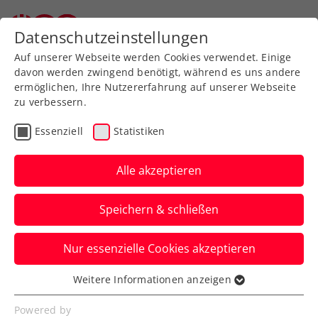
Zurück zur Newsübersicht
Datenschutzeinstellungen
Auf unserer Webseite werden Cookies verwendet. Einige
davon werden zwingend benötigt, während es uns andere
ermöglichen, Ihre Nutzererfahrung auf unserer Webseite
zu verbessern.
Turniere
Kids & Jugend
ATP
ITF
Essenziell
Statistiken
ATP-Challenger
Montemar: Neumayer
Alle akzeptieren
erst im Finale gestoppt
Speichern & schließen
Indes gelingt Mavie Österreicher beim
Nur essenzielle Cookies akzeptieren
ITF-Damenturnier in Monastir ein
internationaler Premierensieg.
Weitere Informationen anzeigen
Essenziell
Verfasst von: Manuel Wachta, 25.11.2024
Essenzielle Cookies werden für grundlegende
Powered by