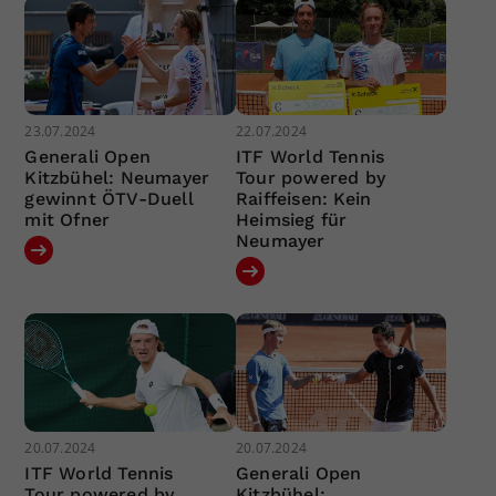
23.07.2024
22.07.2024
Generali Open
ITF World Tennis
Kitzbühel: Neumayer
Tour powered by
gewinnt ÖTV-Duell
Raiffeisen: Kein
mit Ofner
Heimsieg für
Neumayer
20.07.2024
20.07.2024
ITF World Tennis
Generali Open
Tour powered by
Kitzbühel: