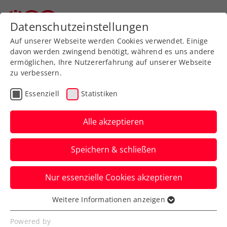
Zurück zur Newsübersicht
Datenschutzeinstellungen
Auf unserer Webseite werden Cookies verwendet. Einige
davon werden zwingend benötigt, während es uns andere
ermöglichen, Ihre Nutzererfahrung auf unserer Webseite
zu verbessern.
Turniere
Essenziell
Statistiken
Upper Austria Ladies
Linz: Potapova wandelt
Alle akzeptieren
mit Finalsieg auf den
Speichern & schließen
Spuren von Idol
Sharapova
Nur essenzielle Cookies akzeptieren
Weitere Informationen anzeigen
Die Russin gewinnt das Titelmatch beim
Essenziell
WTA-Turnier in Oberösterreichs
Essenzielle Cookies werden für grundlegende
Powered by