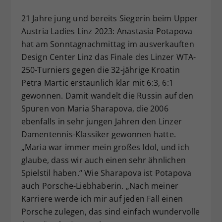
Dieser Wert speichert Ihre Consent-
21 Jahre jung und bereits Siegerin beim Upper
Einstellungen. Unter anderem eine
Austria Ladies Linz 2023: Anastasia Potapova
zufällig generierte ID, für die
hat am Sonntagnachmittag im ausverkauften
Zweck
historische Speicherung Ihrer
vorgenommen Einstellungen, falls der
Design Center Linz das Finale des Linzer WTA-
Webseiten-Betreiber dies eingestellt
250-Turniers gegen die 32-jährige Kroatin
hat.
Petra Martic erstaunlich klar mit 6:3, 6:1
gewonnen. Damit wandelt die Russin auf den
Spuren von Maria Sharapova, die 2006
ebenfalls in sehr jungen Jahren den Linzer
Damentennis-Klassiker gewonnen hatte.
„Maria war immer mein großes Idol, und ich
glaube, dass wir auch einen sehr ähnlichen
Spielstil haben.“ Wie Sharapova ist Potapova
auch Porsche-Liebhaberin. „Nach meiner
Karriere werde ich mir auf jeden Fall einen
Porsche zulegen, das sind einfach wundervolle