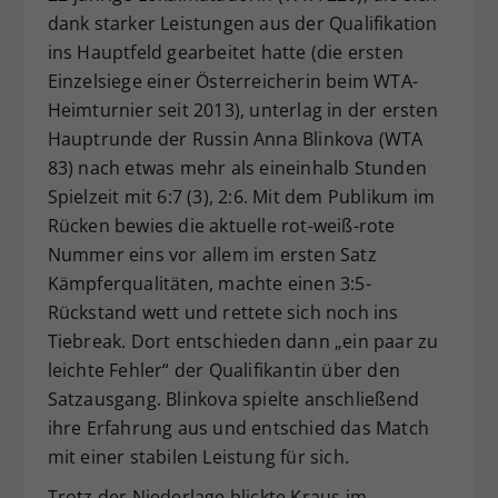
dank starker Leistungen aus der Qualifikation
Dieser Wert speichert Ihre Consent-
ins Hauptfeld gearbeitet hatte (die ersten
Einstellungen. Unter anderem eine
zufällig generierte ID, für die
Einzelsiege einer Österreicherin beim WTA-
Zweck
historische Speicherung Ihrer
Heimturnier seit 2013), unterlag in der ersten
vorgenommen Einstellungen, falls der
Hauptrunde der Russin Anna Blinkova (WTA
Webseiten-Betreiber dies eingestellt
83) nach etwas mehr als eineinhalb Stunden
hat.
Spielzeit mit 6:7 (3), 2:6. Mit dem Publikum im
Rücken bewies die aktuelle rot-weiß-rote
Nummer eins vor allem im ersten Satz
Kämpferqualitäten, machte einen 3:5-
Rückstand wett und rettete sich noch ins
Tiebreak. Dort entschieden dann „ein paar zu
leichte Fehler“ der Qualifikantin über den
Satzausgang. Blinkova spielte anschließend
ihre Erfahrung aus und entschied das Match
mit einer stabilen Leistung für sich.
Trotz der Niederlage blickte Kraus im