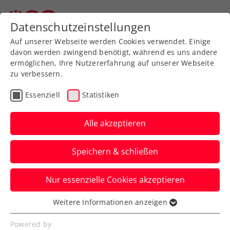
Zurück zur Newsübersicht
Datenschutzeinstellungen
Auf unserer Webseite werden Cookies verwendet. Einige
davon werden zwingend benötigt, während es uns andere
ermöglichen, Ihre Nutzererfahrung auf unserer Webseite
zu verbessern.
WTA
Turniere
Essenziell
Statistiken
Upper Austria Ladies
Linz: Kraus verpasst
Alle akzeptieren
weitere Überraschung
Speichern & schließen
Trotz engagierter Leistung kommt für
Nur essenzielle Cookies akzeptieren
Österreichs Nummer eins in der ersten
Hauptrunde das Aus.
Weitere Informationen anzeigen
Essenziell
Verfasst von: Presseaussendung / Redaktion, 29.01.2025
Essenzielle Cookies werden für grundlegende
Powered by